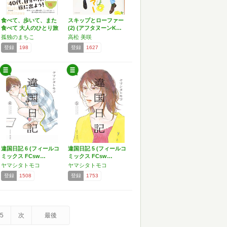
食べて、歩いて、また
スキップとローファー
食べて 大人のひとり旅
(2) (アフタヌーンK…
の…
孤独のまちこ
高松 美咲
登録
198
登録
1627
違国日記 6 (フィールコ
違国日記 5 (フィールコ
ミックス FCsw…
ミックス FCsw…
ヤマシタトモコ
ヤマシタトモコ
登録
1508
登録
1753
5
次
最後