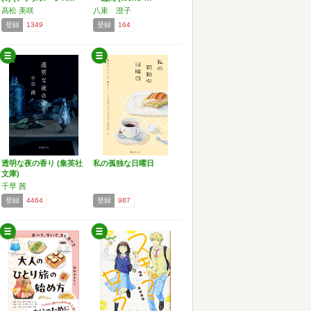
高松 美咲
八束 澄子
登録
1349
登録
164
透明な夜の香り (集英社
私の孤独な日曜日
文庫)
千早 茜
登録
4464
登録
987