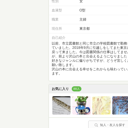
性別
女
血液型
O型
職業
主婦
現住所
東京都
自己紹介
以前、市立図書館と同じ市立の学校図書館で勤務
ていました。2018年9月に引越しをしてまた東京
戻って来ました。今は図書関係の仕事はしてませ
が、前より沢山の本と出会えるようになりました
好きなジャンルに偏りがちですが、どうぞ宜しく
願い致します。
沢山の本に出会える幸せをこれからも味わってい
ます。
お気に入り
88人
知人・友人を探す