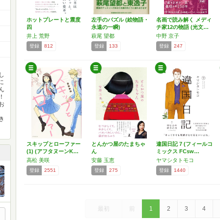
ホットプレートと震度
左手のパズル (絵物語・
名画で読み解く メディ
四
永遠の一瞬)
チ家12の物語 (光文…
井上 荒野
萩尾 望都
中野 京子
登録
812
登録
133
登録
247
し
に
ん
！
お
き
スキップとローファー
とんかつ屋のたまちゃ
違国日記 7 (フィールコ
(1) (アフタヌーンK…
ん
ミックス FCsw…
高松 美咲
安藤 玉恵
ヤマシタトモコ
登録
2551
登録
275
登録
1440
最初
前
1
2
3
4