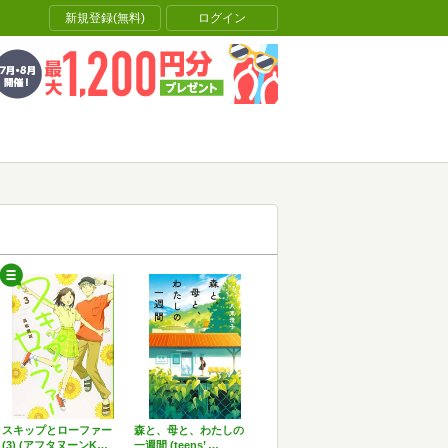
新規登録(無料)
ログイン
スキップとローファー
森と、母と、わたしの
(3) (アフタヌーンK…
一週間 (teens’ …