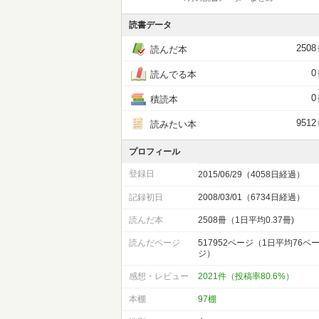
読書データ
2508
読んだ本
0
読んでる本
0
積読本
9512
読みたい本
プロフィール
登録日
2015/06/29（4058日経過）
記録初日
2008/03/01（6734日経過）
読んだ本
2508冊（1日平均0.37冊)
読んだページ
517952ページ（1日平均76ペ
ジ）
感想・レビュー
2021件（投稿率80.6%）
本棚
97棚