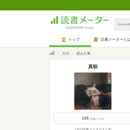
Amazo
トップ
読書メーターと
トップ
真朝
読んだ本
真朝
145
お気に入られ
7月の読書メーターまとめ