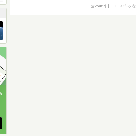
全2508件中 1 - 20 件を
版
、