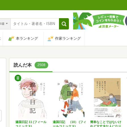
n和書
は
本ランキング
作家ランキング
読んだ本
2508
違国日記 11 (フィール
違国日記 （10） (フィ
簡単なことではないけ
コミックス)
ールコミックス)
れど大丈夫な人になり