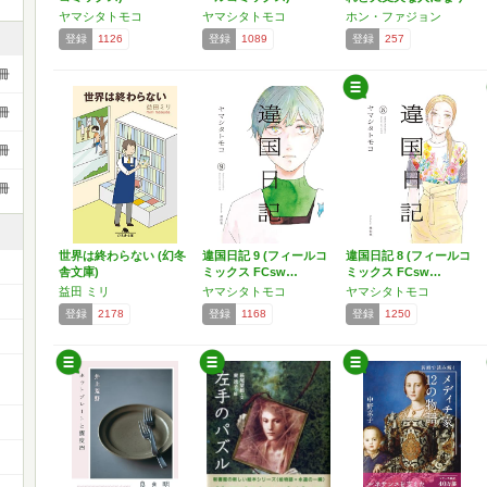
たい
ヤマシタトモコ
ヤマシタトモコ
ホン・ファジョン
登録
1126
登録
1089
登録
257
冊
冊
冊
冊
世界は終わらない (幻冬
違国日記 9 (フィールコ
違国日記 8 (フィールコ
舎文庫)
ミックス FCsw…
ミックス FCsw…
益田 ミリ
ヤマシタトモコ
ヤマシタトモコ
登録
2178
登録
1168
登録
1250
ー