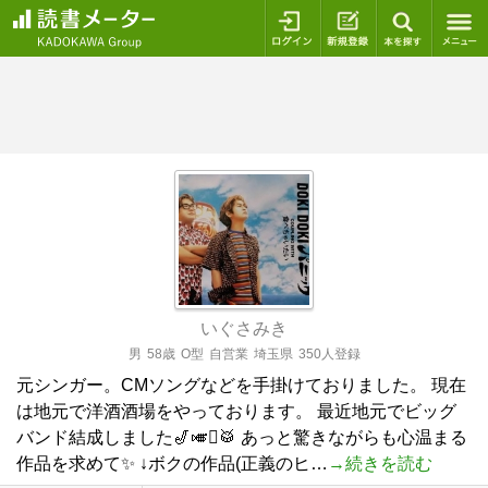
ログイン
新規登録
本を探
いぐさみき
男
58歳
O型
自営業
埼玉県
350人登録
元シンガー。CMソングなどを手掛けておりました。 現在
は地元で洋酒酒場をやっております。 最近地元でビッグ
バンド結成しました🎷🎺🪊🥁 あっと驚きながらも心温まる
作品を求めて✨ ↓ボクの作品(正義のヒ…
→続きを読む