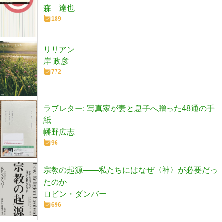
森 達也
189
リリアン
岸 政彦
772
ラブレター: 写真家が妻と息子へ贈った48通の手
紙
幡野広志
96
宗教の起源――私たちにはなぜ〈神〉が必要だっ
たのか
ロビン・ダンバー
696