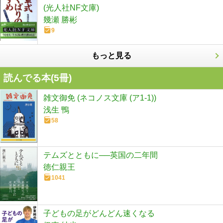
(光人社NF文庫)
幾瀬 勝彬
9
もっと見る
読んでる本(
5
冊)
雑文御免 (ネコノス文庫 (ア1-1))
浅生 鴨
58
テムズとともに──英国の二年間
徳仁親王
1041
子どもの足がどんどん速くなる