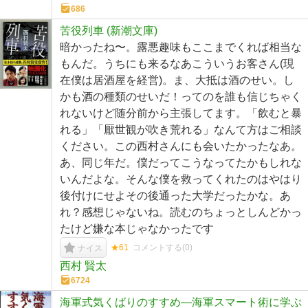
686
苦役列車 (新潮文庫)
暗かったね〜。露悪趣味もここまでくれば相当な
もんだ。うちにも来るなあこういうお客さん(現
在僕は居酒屋を経営)。ま、大抵は酒のせい。し
かも酒の種類のせいだ！ってのを誰も信じちゃく
れないけど随分前から主張してます。「飲むと暴
れる」「厭世観が吹き荒れる」なんて方はご相談
ください。この西村さんにも会いたかったなあ。
あ、同じ年だ。僕だってこうなってたかもしれな
いんだよな。そんな僕を救ってくれたのはやはり
後付けにせよその後通った大学だったかな。あ
れ？感想じゃないね。読むのちょっとしんどかっ
たけど嫌な本じゃなかったです
★61
コメントする(
0
)
ナイス
西村 賢太
6724
海軍式気くばりのすすめ―海軍スマート術に学ぶ