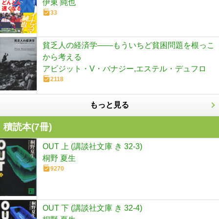
伊東 純也
33
貧乏人の経済学――もういちど貧困問題を根っこ
から考える
アビジット・V・バナジー,エステル・デュフロ
2118
もっと見る
積読本(
7
冊)
OUT 上 (講談社文庫 き 32-3)
桐野 夏生
9270
OUT 下 (講談社文庫 き 32-4)