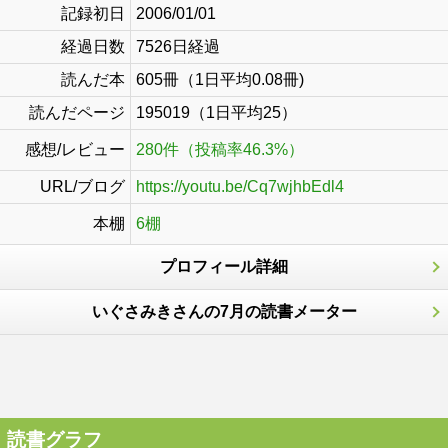
記録初日
2006/01/01
経過日数
7526日経過
読んだ本
605冊（1日平均0.08冊)
読んだページ
195019（1日平均25）
感想/レビュー
280件（投稿率46.3%）
URL/ブログ
https://youtu.be/Cq7wjhbEdl4
本棚
6棚
プロフィール詳細
いぐさみきさんの7月の読書メーター
読書グラフ