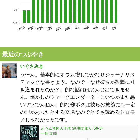
603
602
7/24
7/30
8/5
7/20
7/26
8/1
8/7
7/22
7/28
8/3
8/9
最近のつぶやき
いぐさみき
う〜ん。基本的にオウム憎しでかなりジャーナリス
ティックな書きよう。なので「なぜ彼らが教義に引
き込まれたのか？」的な話はほとんど出てきませ
ん。懐かしのウィークエンダー？「こいつがまた悪
いヤツでんねん」的な😅ボクは彼らの教義にも一定
の理があったとする立場なのでとても読めるシロモ
ノじゃなかったです。
オウム帝国の正体 (新潮文庫 い 50-3)
一橋 文哉