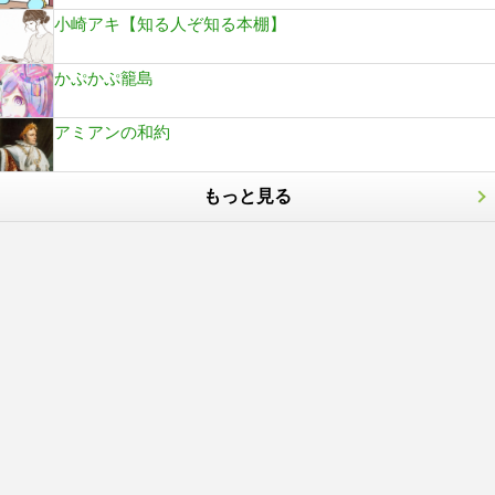
小崎アキ【知る人ぞ知る本棚】
かぷかぷ籠島
アミアンの和約
もっと見る