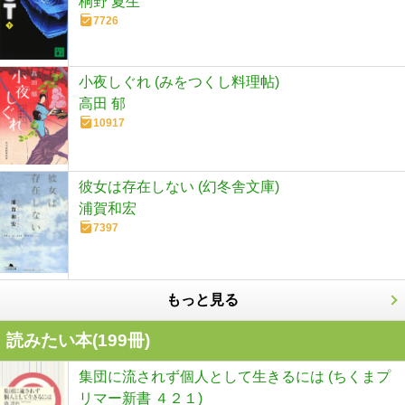
桐野 夏生
7726
小夜しぐれ (みをつくし料理帖)
高田 郁
10917
彼女は存在しない (幻冬舎文庫)
浦賀和宏
7397
もっと見る
読みたい本(
199
冊)
集団に流されず個人として生きるには (ちくまプ
リマー新書 ４２１)