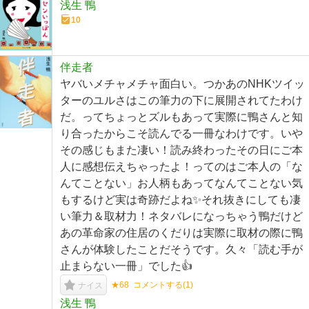
浅生 鴨
10
伴走者
ヤバいメチャメチャ面白い。つかあのNHKツイッ
ターのユルさはこの筆力の下に展開されてたわけ
だ。ってちょっとズルもあって実際に鴨さんと知
り合ったからこそ読んでる一冊なわけです。いや
その感じもまた凄い！読み終わったその日にご本
人に感想伝えちゃったよ！ってのはご本人の「な
んてことない」お人柄もあってなんてことない気
もするけど実は奇跡だよね✨それ抜きにしても凄
い筆力＆取材力！ネタバレになっちゃう鴨だけど
あの革命家の住居のくだりは実際に取材の際に鴨
さんが体験したことだそうです。久々「読む手が
止まらない一冊」でした👍
★68
コメントする(
1
)
ナイス
浅生 鴨