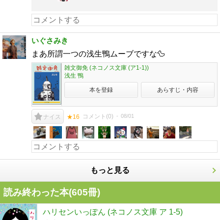
いぐさみき
まあ所謂一つの浅生鴨ムーブですな🦆
雑文御免 (ネコノス文庫 (ア1-1))
浅生 鴨
本を登録
あらすじ・内容
コメント(
0
)
08/01
ナイス
★16
もっと見る
読み終わった本(
605
冊)
ハリセンいっぽん (ネコノス文庫 ア 1-5)