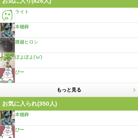
お気に入り(
826
人)
ライト
本棚葬
腰越ヒロシ
ぽよぽよ('ω')
ぴー
もっと見る
お気に入られ(
350
人)
本棚葬
ぴー