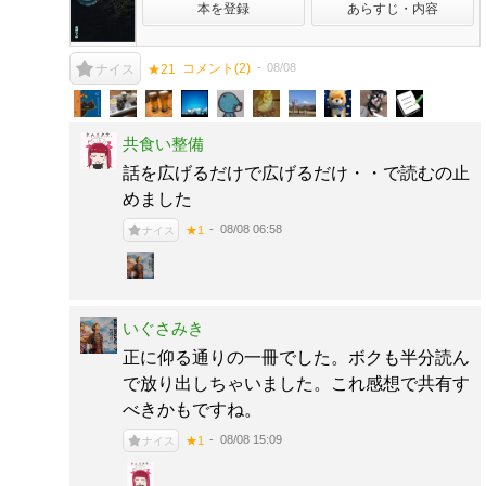
本を登録
あらすじ・内容
コメント(
2
)
08/08
ナイス
★21
共食い整備
話を広げるだけで広げるだけ・・で読むの止
めました
08/08 06:58
★1
ナイス
いぐさみき
正に仰る通りの一冊でした。ボクも半分読ん
で放り出しちゃいました。これ感想で共有す
べきかもですね。
08/08 15:09
★1
ナイス