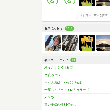
知人・友人を探す
お気に入られ
374人
参加コミュニティ
19
読友さんを巡る旅②
空読みアワー
日本の夏は、やっぱり怪談
米菓ストリートイレギュラーズ
旅立ち
賢い主婦の便利グッズ