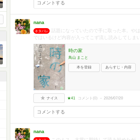
nana
話題になっていたので手に取った本。や
ネタバレ
ではいるけど内容が入ってこず流し読みしてしま
時の家
鳥山 まこと
本を登録
あらすじ・内容
ナイス
★41
コメント(
0
)
2026/07/20
nana
このミス、大賞に期待して読み始めたが、
ネタバレ