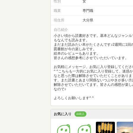
性別
女
職業
専門職
現住所
大分県
自己紹介
小さい頃から読書好きです。基本どんなジャンル
もなんでも読みます。
まだまだ読みたい本がたくさんです♪2週間に1回
図書館が今の楽しみです。
絵本のレビューもあります。
皆さんの感想参考にさせていただいています。
お気軽にメッセージ、お気に入り登録してくださ
^ ^こちらも一方的にお気に入り登録して、迷惑か
なと思った際は解除させていただくことがありま
す。また読書とあまり関係ないつぶやきが多い方
解除させていただいてます。皆さんの感想が楽し
なので♪
よろしくお願いします^ ^
お気に入り
448人