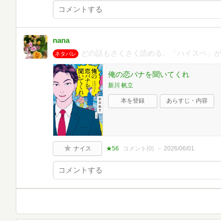
nana
どの話もさくさく読める。「ハイスペ」
ネタバレ
俺の恋バナを聞いてくれ
新川 帆立
本を登録
あらすじ・内容
ナイス
★56
コメント(
0
)
2026/06/01