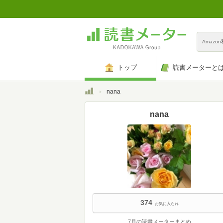
Amazo
トップ
読書メーターと
トップ
nana
nana
374
お気に入られ
7月の読書メーターまとめ