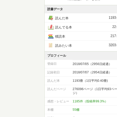
読書データ
1193
読んだ本
22
読んでる本
217
積読本
3203
読みたい本
プロフィール
登録日
2018/07/05（2956日経過）
記録初日
2018/07/07（2954日経過）
読んだ本
1193冊（1日平均0.40冊)
読んだページ
276096ページ（1日平均93ペ
ジ）
感想・レビュー
1185件（投稿率99.3%）
本棚
55棚