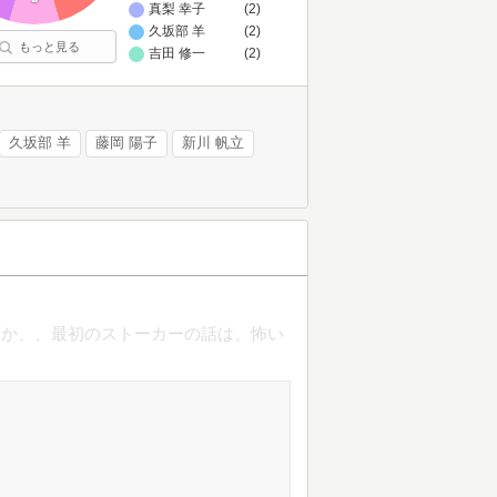
真梨 幸子
(2)
久坂部 羊
(2)
もっと見る
吉田 修一
(2)
久坂部 羊
藤岡 陽子
新川 帆立
うか、、最初のストーカーの話は、怖い
。