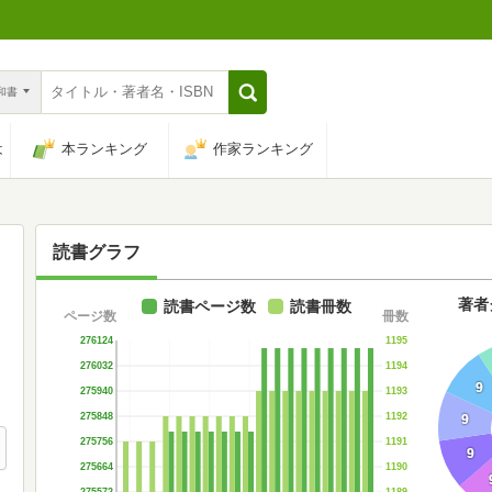
n和書
は
本ランキング
作家ランキング
読書グラフ
著者
読書ページ数
読書冊数
ページ数
冊数
276124
1195
276032
1194
9
275940
1193
275848
1192
9
275756
1191
9
275664
1190
275572
1189