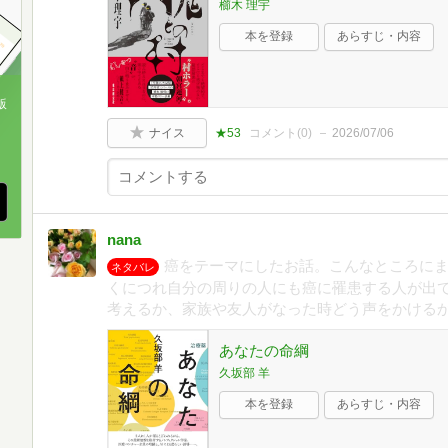
櫛木 理宇
本を登録
あらすじ・内容
版
ナイス
★53
コメント(
0
)
2026/07/06
、
nana
癌をテーマにしたお話。こんなところにま
ネタバレ
くにつれ自分の周りの人にも癌に罹患する人が出
考えるか、家族や友人がなった時どう声をかける
あなたの命綱
久坂部 羊
本を登録
あらすじ・内容