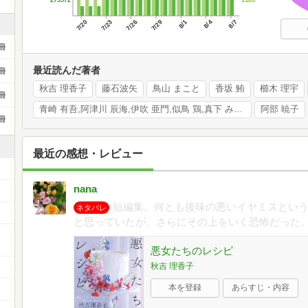
7/20
7/23
7/26
7/29
8/1
8/4
8/7
冊
最近読んだ著者
冊
秋吉 理香子
藤石波矢
鳥山 まこと
香坂 鮪
櫛木 理宇
冊
青崎 有吾,阿津川 辰海,伊吹 亜門,似鳥 鶏,真下 みこと
阿部 暁子
冊
最近の感想・レビュー
nana
短編集。何とも後味の悪いイヤミスとい
ネタバレ
と思っていたが、さらにその上をいく恐怖だった
ー
悪女たちのレシピ
秋吉 理香子
本を登録
あらすじ・内容