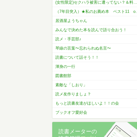
(女性限定)セクハラ被害に遭ってない？＆料理教室はじめまし
（7年目突入）★私の
居酒屋ようちゃん
みんなで決めた本を読んで語り合おう！
読メ・手芸部♪
琴線の言葉〜忘れられぬ名言〜
読書について話そう！！
渾身の一行
図書館部
素敵な「しおり」
読メ友作りましょ？
もっと読書友達がほしいよ！！の会
ブックオフ愛好会
読書メーターの