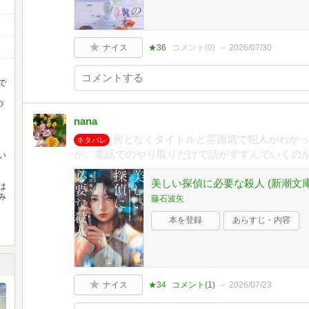
ナイス
★36
コメント(
0
)
2026/07/30
で
の
nana
何となくタイトルと雰囲気で犯人がわか
ネタバレ
が、電話でのやり取りだけで話がすすんでいくの
い
美しい探偵に必要な殺人 (新潮文庫nex
は
み
藤石波矢
本を登録
あらすじ・内容
ナイス
★34
コメント(
1
)
2026/07/23