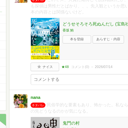
た🤣
も探偵は男性だとばかり、、。先入観というか思
お薦め本 ベスト11 or ベスト5
本の内容とは関係ないけど。
どうせそろそろ死ぬんだし (宝島
香坂 鮪
本を登録
あらすじ・内容
ナイス
★48
コメント(
0
)
2026/07/14
nana
民俗学的な要素もあり、怖かった。私な
ネタバレ
の先どうなるのかが気になる。
鬼門の村