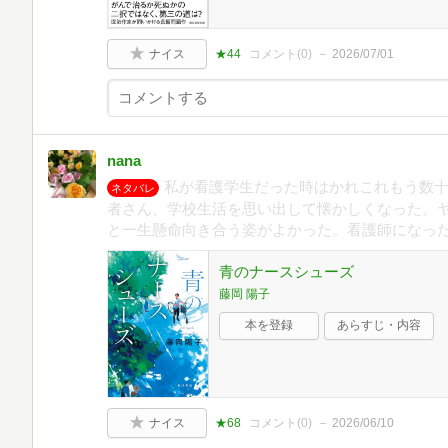
ナイス
★44
コメント(
0
)
2026/07/01
nana
私が看護学生だった時はかれこれもう数
ネタバレ
者さん、学校生活を思い出して懐かしくなった。
と一生懸命向き合う姿がよかった。看護師になっ
青のナースシューズ
藤岡 陽子
本を登録
あらすじ・内容
ナイス
★68
コメント(
0
)
2026/06/10