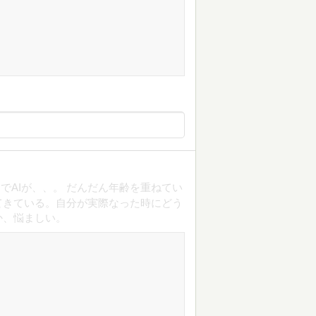
でAIが、、。 だんだん年齢を重ねてい
てきている。自分が実際なった時にどう
か、悩ましい。