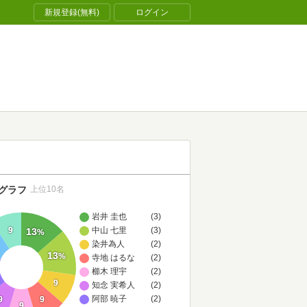
新規登録(無料)
ログイン
グラフ
上位10名
岩井 圭也
(3)
中山 七里
(3)
9
13
%
染井為人
(2)
13
%
寺地 はるな
(2)
櫛木 理宇
(2)
9
知念 実希人
(2)
阿部 暁子
(2)
9
9
9