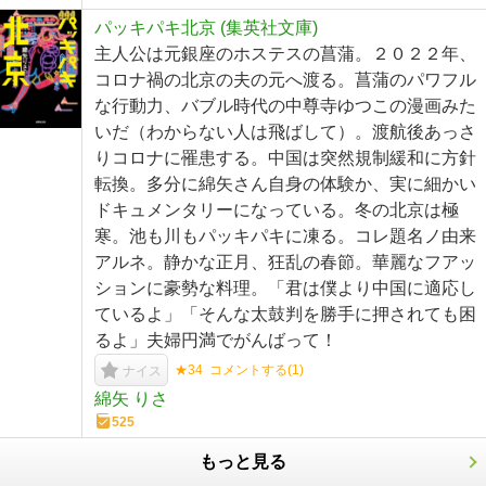
パッキパキ北京 (集英社文庫)
主人公は元銀座のホステスの菖蒲。２０２２年、
コロナ禍の北京の夫の元へ渡る。菖蒲のパワフル
な行動力、バブル時代の中尊寺ゆつこの漫画みた
いだ（わからない人は飛ばして）。渡航後あっさ
りコロナに罹患する。中国は突然規制緩和に方針
転換。多分に綿矢さん自身の体験か、実に細かい
ドキュメンタリーになっている。冬の北京は極
寒。池も川もパッキパキに凍る。コレ題名ノ由来
アルネ。静かな正月、狂乱の春節。華麗なフアッ
ションに豪勢な料理。「君は僕より中国に適応し
ているよ」「そんな太鼓判を勝手に押されても困
るよ」夫婦円満でがんばって！
★34
コメントする(
1
)
ナイス
綿矢 りさ
525
もっと見る