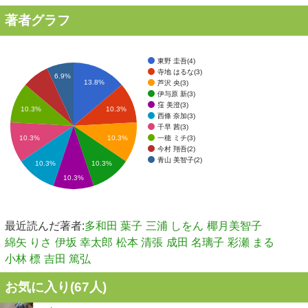
著者グラフ
東野 圭吾(4)
寺地 はるな(3)
6.9%
13.8%
芦沢 央(3)
伊与原 新(3)
窪 美澄(3)
10.3%
10.3%
西條 奈加(3)
千早 茜(3)
一穂 ミチ(3)
10.3%
10.3%
今村 翔吾(2)
青山 美智子(2)
10.3%
10.3%
10.3%
最近読んだ著者:
多和田 葉子
三浦 しをん
椰月美智子
綿矢 りさ
伊坂 幸太郎
松本 清張
成田 名璃子
彩瀬 まる
小林 標
吉田 篤弘
お気に入り(
67
人)