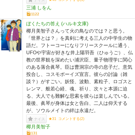
ナイス
三浦 しをん
1122
ぼくたちの答え (ハルキ文庫)
椰月美智子さんって火の鳥なのでは？と思う。
「世界とは？」を真剣に考える三人の中学生の物
語だ。フトーコーになりフリースクールに通う、
UFOや宇宙が好きな井上陽羽吾（ひゅうご）、仏
教の世界観を深めたい浦沢臣、量子物理学に関心
のある落合眞琴。臣は曹洞宗の寺の息子だ。意気
投合し、コスモボーイズ宣言。彼らの討論（雑
談？）がすごい。妖怪、波動、素粒子、ロゴスと
レンマ、般若心経、魂、祈り、次々と本源に迫
る、大人でも難解な思索を彼らは楽しんでいる。
最後、眞琴が身体は女と告白、二人は仰天する
が、ソウルメイトの絆は永遠だ。
★31
コメントする(
2
)
ナイス
椰月美智子
131