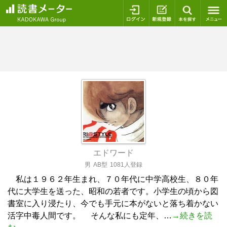
ログイン
新規登録
本を探
エドワード
男
AB型
1081人登録
私は１９６２年生まれ、７０年代に中学高校生、８０年
代に大学生を送った、昭和の若者です。小学生の頃から図
書室に入り浸たり、今でも手元に本がないと落ち着かない
活字中毒人間です。 そんな私にも定年、…
→続きを読