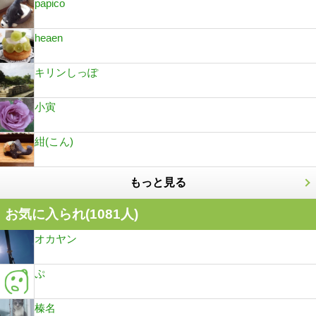
papico
heaen
キリンしっぽ
小寅
紺(こん)
もっと見る
お気に入られ(
1081
人)
オカヤン
ぷ
榛名