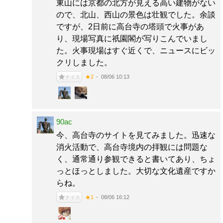
東山には京都の北方が見える高い建物がない
ので、北山、西山の景色は壮観でした。余談
ですが、2日前に高台寺の塔頭で火事があ
り、現場写真に祇園閣が写りこんでいまし
た。火事現場はすぐ近くで、ニュースにビッ
クリしました。
08/06 10:13
★2
ナイス
90ac
今、高台寺のサイトを見てみました。迅速な
消火活動で、高台寺境内の拝観には問題な
く、通常通り参観できると書いてあり、ちょ
っとほっとしました。大切な文化遺産ですか
らね。
08/06 16:12
★1
ナイス