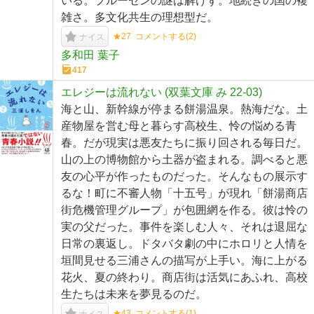
いる。プルーセンの謎は解けず。地続きの国の複
雑さ。多文化共生の理想型だ。
★27
コメントする(
2
)
ナイス
多和田 葉子
417
エレジーは流れない (双葉文庫 み 22-03)
海と山、新幹線が停まる餅湯温泉。熱海だな。土
産物屋を営む母と暮らす高校生、怜の悩める青
春。だが現実は悪友たちに振り回される毎日だ。
山の上の博物館から土器が盗まれる。調べると悪
友の心平が作ったものだった。そんなもの展示す
るな！町に不審人物「十五号」が現れ「餅湯商店
街危機管理グループ」が包囲網を作る。彼は怜の
実の父だった。事件を楽しむ人々、それは退屈な
日常の裏返し。ドタバタ劇の中にホロリと人情を
垣間見せる三浦さんの描写が上手い。海に上がる
花火、夏の終わり。商店街は活気にあふれ、高校
生たちは未来を夢見るのだ。
★43
コメントする(
1
)