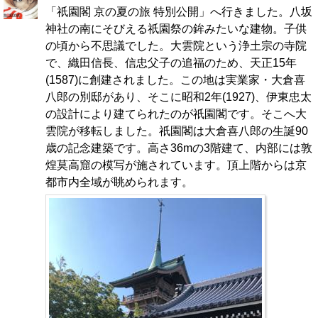
「祇園閣 京の夏の旅 特別公開」へ行きました。八坂
神社の南にそびえる祇園祭の鉾みたいな建物。子供
の頃から不思議でした。大雲院という浄土宗の寺院
で、織田信長、信忠父子の追福のため、天正15年
(1587)に創建されました。この地は実業家・大倉喜
八郎の別邸があり、そこに昭和2年(1927)、伊東忠太
の設計により建てられたのが祇園閣です。そこへ大
雲院が移転しました。祇園閣は大倉喜八郎の生誕90
歳の記念建築です。高さ36mの3階建て、内部には敦
煌莫高窟の模写が施されています。頂上階からは京
都市内全域が眺められます。