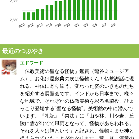
2,385
2,380
7/24
7/30
8/5
7/20
7/26
8/1
8/7
7/22
7/28
8/3
8/9
最近のつぶやき
エドワード
「仏教美術の聖なる怪物」鑑賞（龍谷ミュージア
ム）。お化け屋敷👻の次は怪物くん！仏教説話に現
れる、神仏に寄り添う、変わった姿のいきものたち
を紹介する展覧会です。インドから日本まで、様々
な地域で、それぞれの仏教美術を彩る名脇役、ひょ
っこり登場する"聖なる怪物"。美術館の中に潜んで
います。『礼記』「祭法」に「山や林、川や岩、丘
陵に雲が出でて風雨となって、怪物があらわれる。
それを人々は神という」と記され、怪物もまた神と
捉えられていたことがわかります。猿、豚、河童の