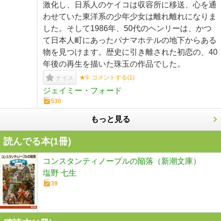
激化し、日系人のケイコは収容所に移送、心を通
わせていた東洋系の少年少女は離れ離れになりま
した。そして1986年、50代のヘンリーは、かつ
て日本人町にあったパナマホテルの地下からある
物を見つけます。歴史に引き離された初恋の、40
年後の再生を描いた珠玉の作品でした。
★9
コメントする(
1
)
ナイス
ジェイミー・フォード
530
もっと見る
読んでる本(
1
冊)
コンスタンティノープルの陥落（新潮文庫）
塩野 七生
39