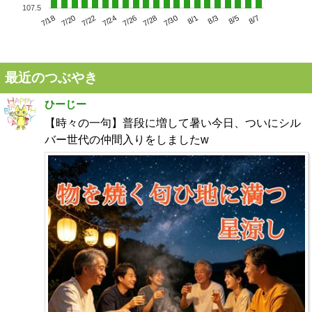
107.5
7/22
7/28
8/3
7/18
7/24
7/30
8/5
7/20
7/26
8/1
8/7
最近のつぶやき
ひーじー
【時々の一句】普段に増して暑い今日、ついにシル
バー世代の仲間入りをしましたw