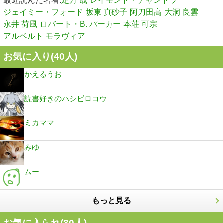
最近読んだ著者:
定方 晟
レイモンド・チャンドラー
ジェイミー・フォード
坂東 真砂子
阿刀田高
大洞 良雲
永井 荷風
ロバート・B. パーカー
本荘 可宗
アルベルト モラヴィア
お気に入り(
40
人)
かえるうお
読書好きのハシビロコウ
ミカママ
みゆ
ムー
もっと見る
お気に入られ(
30
人)