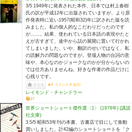
3/5 1949年に発表された本作、日本では村上春樹
氏の訳が平成12年に出版されていますが、より原
作発表時に近い1957(昭和32)年に訳された版を読
みました。私の個人的なこだわりだったのです
が……。結果、使われている日本語の表現やたと
えが古すぎて、途中から話の展開に置いて行かれ
てしまいました。いや、翻訳のせいではなく、私
の読解力の問題なのですが。登場人物の台詞の意
味や、本心なのかジョークなのかが分からないの
では仕方ありませんね。好きな作者の作品だけに
心残りです。
★8
コメントする(
1
)
ナイス
レイモンド・チャンドラー
27
世界ショートショート傑作選〈1〉 (1978年) (講談
社文庫)
3.5/5 昭和53年刊の本書、古書店で目にして衝動
買いしました。計42編のショートショートを「ク