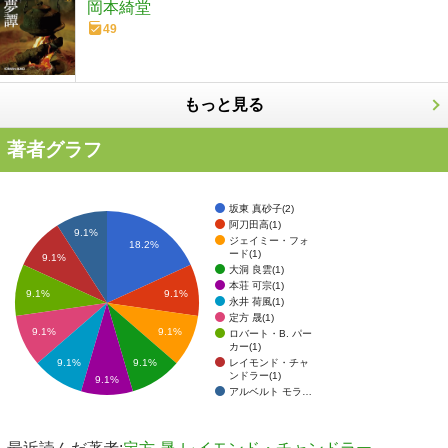
岡本綺堂
49
もっと見る
著者グラフ
坂東 真砂子(2)
阿刀田高(1)
9.1%
ジェイミー・フォ
18.2%
ード(1)
9.1%
大洞 良雲(1)
本荘 可宗(1)
9.1%
9.1%
永井 荷風(1)
定方 晟(1)
9.1%
9.1%
ロバート・B. パー
カー(1)
レイモンド・チャ
9.1%
9.1%
ンドラー(1)
9.1%
アルベルト モラ…