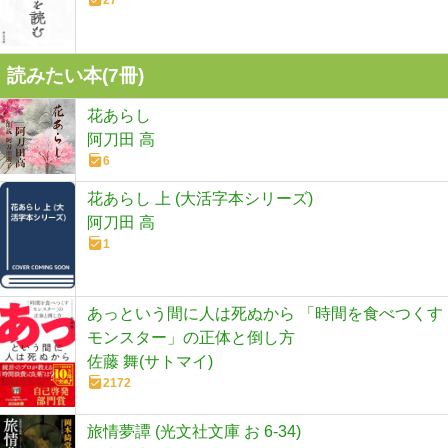
読みたい本(
7
冊)
花あらし
阿刀田 高
6
花あらし 上 (大活字本シリーズ)
阿刀田 高
1
あっという間に人は死ぬから 「時間を食べつくす
モンスター」の正体と倒し方
佐藤 舞(サトマイ)
2172
旅情夢譚 (光文社文庫 お 6-34)