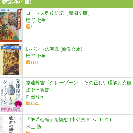
積読本(
4
冊)
ロードス島攻防記（新潮文庫）
塩野 七生
8
レパントの海戦 (新潮文庫)
塩野 七生
1183
発達障害「グレーゾーン」 その正しい理解と克服
法 (SB新書)
岡田尊司
1521
「般若心経」を読む (中公文庫 み 10-25)
水上 勉
27