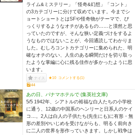
ライム&ミステリー」「怪奇&幻想」「コント」
の3カテゴリーに分けて収めています。今までシ
ョートショートとはSFや怪奇物がテーマで、び
っくりするようなオチがあるもの……と漠然と思
っていたのですが、そんな狭い定義づけをするよ
うなものではないことが、今回通読してわかりま
した。むしろコントカテゴリーに集められた、明
確なオチのない、人生のある瞬間だけを切り取っ
たような掌編に心に残る佳作が多かったように思
います。
★10
コメントする(
1
)
ナイス
44
あの日、パナマホテルで (集英社文庫)
5/5 1942年、シアトルの裕福な白人たちの小学校
に通う、12歳の中国系のヘンリーと日系人のケイ
コ…。2人は白人の子供たち(先生にも)に有形・無
形の差別やいじめを受けながらも、明るく前向き
に二人の世界を形作っていきます。しかし戦争は