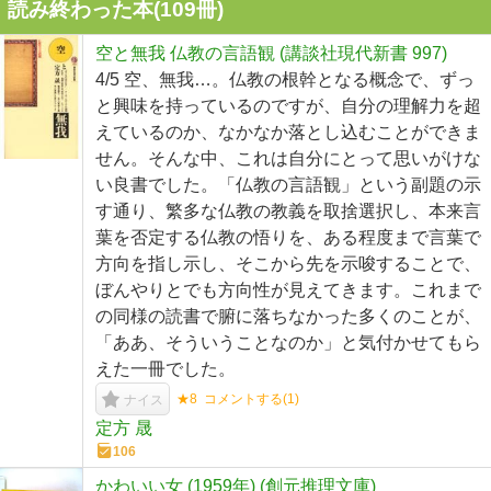
読み終わった本(
109
冊)
空と無我 仏教の言語観 (講談社現代新書 997)
4/5 空、無我…。仏教の根幹となる概念で、ずっ
と興味を持っているのですが、自分の理解力を超
えているのか、なかなか落とし込むことができま
せん。そんな中、これは自分にとって思いがけな
い良書でした。「仏教の言語観」という副題の示
す通り、繁多な仏教の教義を取捨選択し、本来言
葉を否定する仏教の悟りを、ある程度まで言葉で
方向を指し示し、そこから先を示唆することで、
ぼんやりとでも方向性が見えてきます。これまで
の同様の読書で腑に落ちなかった多くのことが、
「ああ、そういうことなのか」と気付かせてもら
えた一冊でした。
★8
コメントする(
1
)
ナイス
定方 晟
106
かわいい女 (1959年) (創元推理文庫)