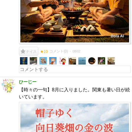
コメント(
0
)
08/02
ナイス
★10
ひーじー
【時々の一句】8月に入りました。関東も暑い日が続
いています。