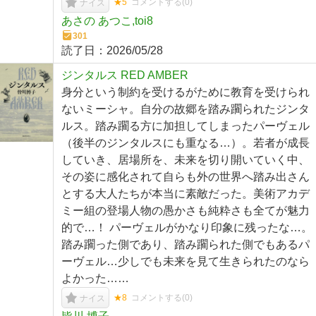
★5
コメントする(
0
)
ナイス
あさの あつこ,toi8
301
読了日：
2026/05/28
ジンタルス RED AMBER
身分という制約を受けるがために教育を受けられ
ないミーシャ。自分の故郷を踏み躙られたジンタ
ルス。踏み躙る方に加担してしまったパーヴェル
（後半のジンタルスにも重なる…）。若者が成長
していき、居場所を、未来を切り開いていく中、
その姿に感化されて自らも外の世界へ踏み出さん
とする大人たちが本当に素敵だった。美術アカデ
ミー組の登場人物の愚かさも純粋さも全てが魅力
的で…！ パーヴェルがかなり印象に残ったな…。
踏み躙った側であり、踏み躙られた側でもあるパ
ーヴェル…少しでも未来を見て生きられたのなら
よかった……
★8
コメントする(
0
)
ナイス