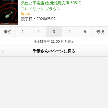
天使と宇宙船 (創元推理文庫 605-2)
フレドリック ブラウン
385
読了日：
2026/05/02
最初
1
2
3
4
5
最後
全543件中 21-30 件を表示
千景さんのページに戻る