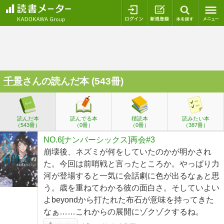
ログイン
新規登録
本を探
千景
さんの読んだ本 (543冊)
読んだ本
読んでる本
積読本
読みたい本
（543冊）
（0冊）
（0冊）
（387冊）
NO.6[ナンバーシックス]再会#3
崩壊後、ネズミが何をしていたのかが明かされ
た。今回は前哨戦と言ったところか。やっぱり力
河が登場すると一気に会話劇に色が出るなぁと思
う。歳を重ねてわかる彼の面白さ。そしていよい
よbeyondから打たれた布石が意味を持ってきた
なぁ……これからの展開にゾクゾクするね。