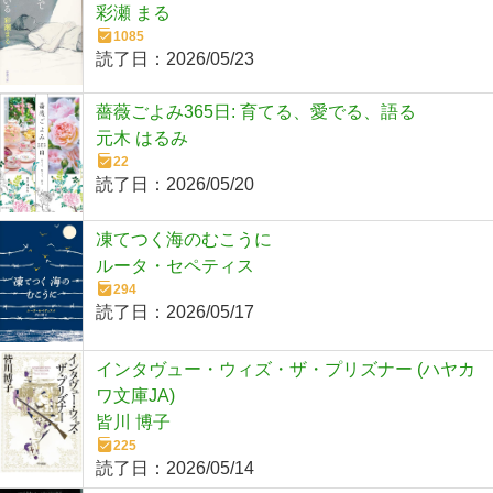
彩瀬 まる
1085
読了日：
2026/05/23
薔薇ごよみ365日: 育てる、愛でる、語る
元木 はるみ
22
読了日：
2026/05/20
凍てつく海のむこうに
ルータ・セペティス
294
読了日：
2026/05/17
インタヴュー・ウィズ・ザ・プリズナー (ハヤカ
ワ文庫JA)
皆川 博子
225
読了日：
2026/05/14