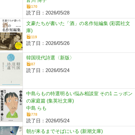
皆川 博子
170
読了日：
2026/05/28
文豪たちが書いた「酒」の名作短編集 (彩図社文
庫)
119
読了日：
2026/05/26
韓国現代詩選〈新版〉
87
読了日：
2026/05/24
中島らもの特選明るい悩み相談室 その1 ニッポン
の家庭篇 (集英社文庫)
中島 らも
778
読了日：
2026/05/24
朝が来るまでそばにいる (新潮文庫)