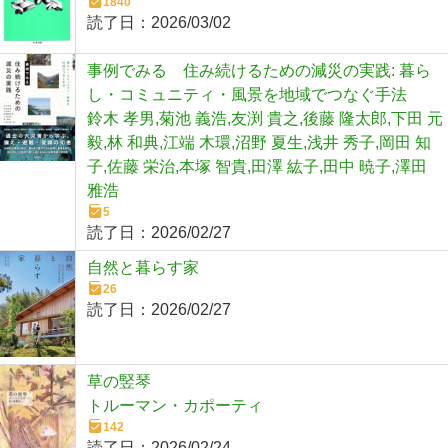
1840
読了日：
2026/03/02
事例でみる 住み続けるための減災の実践: 暮ら
し・コミュニティ・風景を地域でつなぐ手法
鈴木 孝男,菊池 義浩,友渕 貴之,後藤 隆太郎,下田 元
毅,林 和典,江端 木環,沼野 夏生,浅井 秀子,岡田 知
子,佐藤 栄治,本塚 智貴,田澤 紘子,田中 暁子,澤田
雅浩
5
読了日：
2026/02/27
自然と暮らす家
26
読了日：
2026/02/27
草の竪琴
トルーマン・カポーティ
142
読了日：
2026/02/24