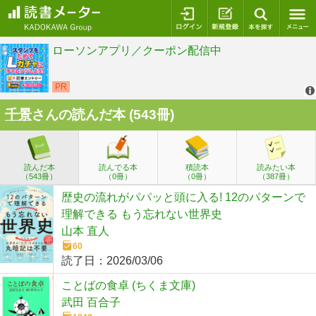
ログイン
新規登録
本を探
千景
さんの読んだ本 (543冊)
読んだ本
読んでる本
積読本
読みたい本
（543冊）
（0冊）
（0冊）
（387冊）
歴史の流れがパパッと頭に入る! 12のパターンで
理解できる もう忘れない世界史
山本 直人
60
読了日：
2026/03/06
ことばの食卓 (ちくま文庫)
武田 百合子