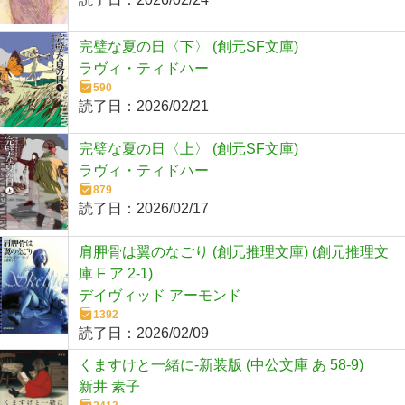
完璧な夏の日〈下〉 (創元SF文庫)
ラヴィ・ティドハー
590
読了日：
2026/02/21
完璧な夏の日〈上〉 (創元SF文庫)
ラヴィ・ティドハー
879
読了日：
2026/02/17
肩胛骨は翼のなごり (創元推理文庫) (創元推理文
庫 F ア 2-1)
デイヴィッド アーモンド
1392
読了日：
2026/02/09
くますけと一緒に-新装版 (中公文庫 あ 58-9)
新井 素子