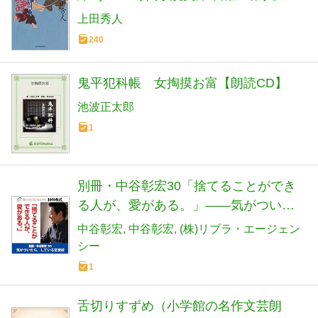
録 2)
上田秀人
240
鬼平犯科帳 女掏摸お富【朗読CD】
池波正太郎
1
別冊・中谷彰宏30「捨てることができ
る人が、愛がある。」――気がついた
ら、している恋愛術
中谷彰宏
中谷彰宏
(株)リブラ・エージェン
シー
1
舌切りすずめ（小学館の名作文芸朗