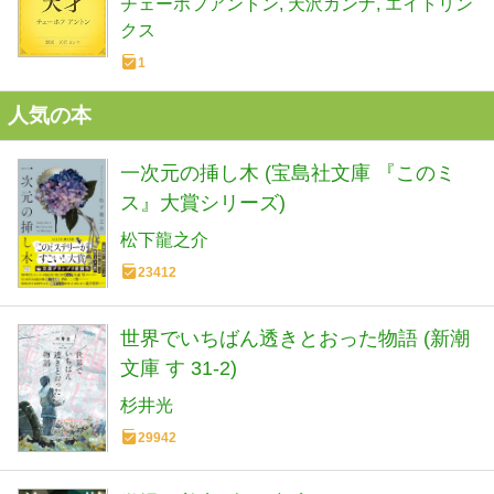
チェーホフアントン
天沢カンナ
エイトリン
クス
1
人気の本
一次元の挿し木 (宝島社文庫 『このミ
ス』大賞シリーズ)
松下龍之介
23412
世界でいちばん透きとおった物語 (新潮
文庫 す 31-2)
杉井光
29942