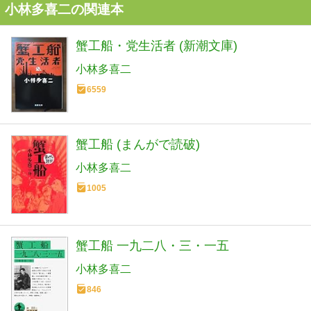
小林多喜二の関連本
蟹工船・党生活者 (新潮文庫)
小林多喜二
6559
蟹工船 (まんがで読破)
小林多喜二
1005
蟹工船 一九二八・三・一五
小林多喜二
846