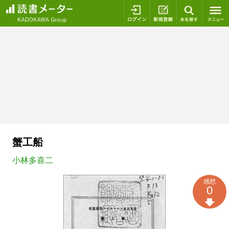
ログイン
新規登録
本を探
蟹工船
小林多喜二
感想
0