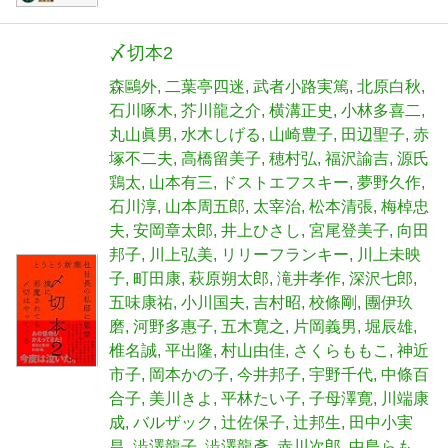
〆切本2
森鷗外
二葉亭四迷
武者小路実篤
北原白秋
石川啄木
芥川龍之介
横溝正史
小林多喜二
丸山眞男
水木しげる
山崎豊子
田辺聖子
赤
塚不二夫
高橋留美子
穂村弘
福沢諭吉
源氏
鶏太
山本有三
ドストエフスキー
夢野久作
石川淳
山本周五郎
太宰治
松本清張
梅棹忠
夫
安岡章太郎
井上ひさし
宮尾登美子
向田
邦子
川上弘美
リリーフランキー
川上未映
子
町田康
萩原朔太郎
滝井孝作
深沢七郎
五味康祐
小川国夫
吉村昭
校條剛
團伊玖
磨
河野多惠子
五木寛之
片岡義男
堀辰雄
椎名誠
平出隆
村山由佳
さくらももこ
神近
市子
岡本かの子
今井邦子
宇野千代
中條百
合子
美川きよ
平林たい子
子母澤寛
川端康
成
バルザック
辻佐保子
辻邦生
田中小実
昌
澁澤龍子
澁澤龍彥
赤川次郎
中島らも