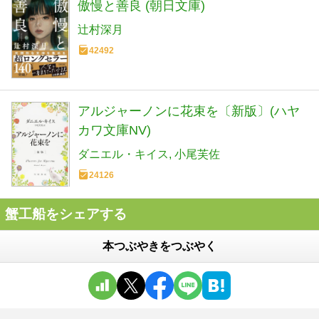
傲慢と善良 (朝日文庫)
辻村深月
42492
アルジャーノンに花束を〔新版〕(ハヤ
カワ文庫NV)
ダニエル・キイス
小尾芙佐
24126
蟹工船をシェアする
本つぶやきをつぶやく