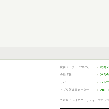
読書メーターについて
読書メ
会社情報
運営会
サポート
ヘルプ
アプリ版読書メーター
Andr
※本サイトはアフィリエイトプログ