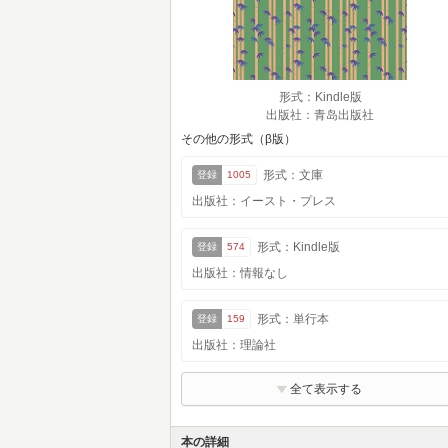
形式：Kindle版
出版社：青岛出版社
その他の形式（β版）
形式：文庫
登録
1005
出版社：イースト・プレス
形式：Kindle版
登録
574
出版社：情報なし
形式：単行本
登録
159
出版社：理論社
全て表示する
本の詳細