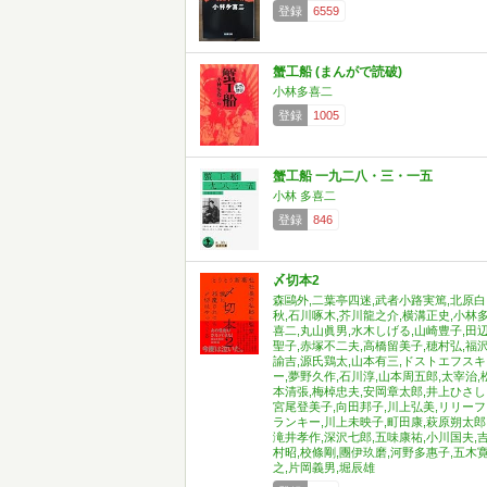
登録
6559
蟹工船 (まんがで読破)
小林多喜二
登録
1005
蟹工船 一九二八・三・一五
小林 多喜二
登録
846
〆切本2
森鷗外,二葉亭四迷,武者小路実篤,北原白
秋,石川啄木,芥川龍之介,横溝正史,小林
喜二,丸山眞男,水木しげる,山崎豊子,田
聖子,赤塚不二夫,高橋留美子,穂村弘,福
諭吉,源氏鶏太,山本有三,ドストエフスキ
ー,夢野久作,石川淳,山本周五郎,太宰治,
本清張,梅棹忠夫,安岡章太郎,井上ひさし
宮尾登美子,向田邦子,川上弘美,リリーフ
ランキー,川上未映子,町田康,萩原朔太郎
滝井孝作,深沢七郎,五味康祐,小川国夫,
村昭,校條剛,團伊玖磨,河野多惠子,五木
之,片岡義男,堀辰雄