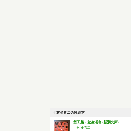
小林多喜二の関連本
蟹工船・党生活者 (新潮文庫)
小林 多喜二