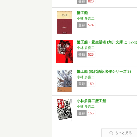
登録
820
蟹工船
小林 多喜二
登録
574
蟹工船・党生活者 (角川文庫 こ 32-1
小林 多喜二
登録
525
蟹工船 (現代語訳名作シリーズ 3)
小林 多喜二
登録
159
小林多喜二蟹工船
小林 多喜二
登録
155
もっと見る