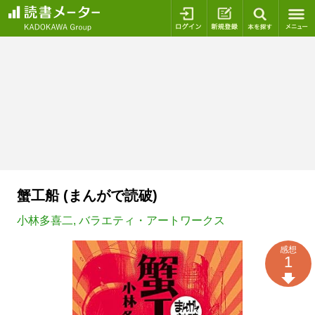
ログイン
新規登録
本を探
蟹工船 (まんがで読破)
小林多喜二
,
バラエティ・アートワークス
感想
1