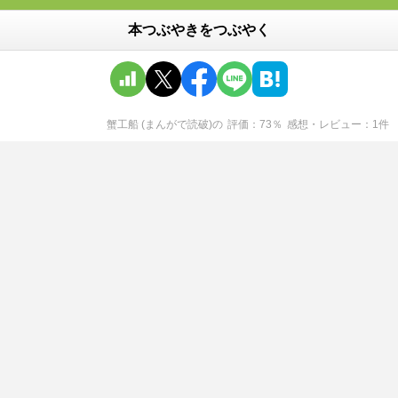
本つぶやきをつぶやく
蟹工船 (まんがで読破)
の
評価
73
％
感想・レビュー
1
件