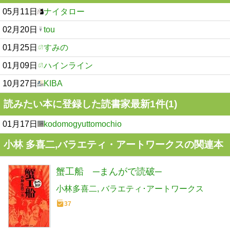
05月11日
ナイタロー
02月20日
tou
01月25日
すみの
01月09日
ハインライン
10月27日
KIBA
読みたい本に登録した読書家最新1件(1)
01月17日
kodomogyuttomochio
小林 多喜二,バラエティ・アートワークスの関連本
蟹工船 ─まんがで読破─
小林多喜二
バラエティ･アートワークス
37