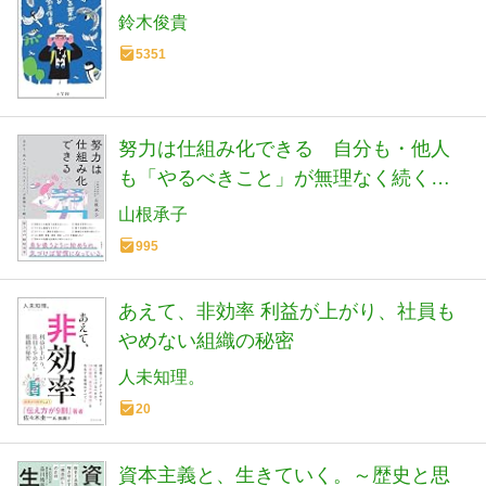
鈴木俊貴
5351
努力は仕組み化できる 自分も・他人
も「やるべきこと」が無理なく続く努
力の行動経済学
山根承子
995
あえて、非効率 利益が上がり、社員も
やめない組織の秘密
人未知理。
20
資本主義と、生きていく。～歴史と思