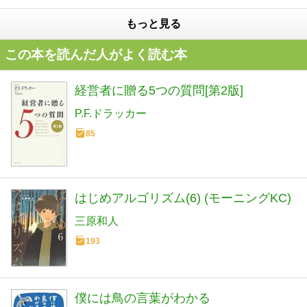
もっと見る
この本を読んだ人がよく読む本
経営者に贈る5つの質問[第2版]
P.F.ドラッカー
85
はじめアルゴリズム(6) (モーニングKC)
三原和人
193
僕には鳥の言葉がわかる