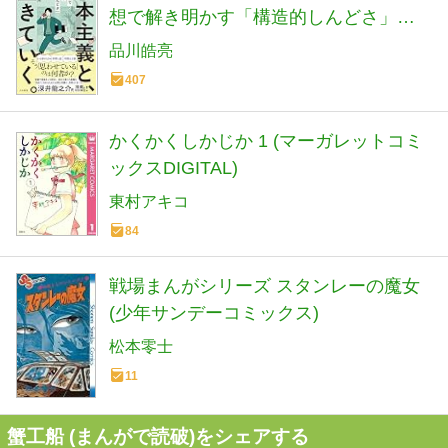
想で解き明かす「構造的しんどさ」の
正体
品川皓亮
407
かくかくしかじか 1 (マーガレットコミ
ックスDIGITAL)
東村アキコ
84
戦場まんがシリーズ スタンレーの魔女
(少年サンデーコミックス)
松本零士
11
蟹工船 (まんがで読破)をシェアする