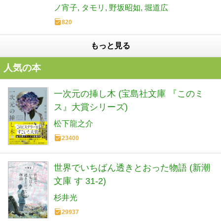
ノ宵子
タモリ
野坂昭如
堀道広
820
もっと見る
人気の本
一次元の挿し木 (宝島社文庫 『このミ
ス』大賞シリーズ)
松下龍之介
23400
世界でいちばん透きとおった物語 (新潮
文庫 す 31-2)
杉井光
29937