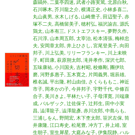
森鷗外
二葉亭四迷
武者小路実篤
北原白秋
石川啄木
芥川龍之介
横溝正史
小林多喜二
丸山眞男
水木しげる
山崎豊子
田辺聖子
赤
塚不二夫
高橋留美子
穂村弘
福沢諭吉
源氏
鶏太
山本有三
ドストエフスキー
夢野久作
石川淳
山本周五郎
太宰治
松本清張
梅棹忠
夫
安岡章太郎
井上ひさし
宮尾登美子
向田
邦子
川上弘美
リリーフランキー
川上未映
子
町田康
萩原朔太郎
滝井孝作
深沢七郎
五味康祐
小川国夫
吉村昭
校條剛
團伊玖
磨
河野多惠子
五木寛之
片岡義男
堀辰雄
椎名誠
平出隆
村山由佳
さくらももこ
神近
市子
岡本かの子
今井邦子
宇野千代
中條百
合子
美川きよ
平林たい子
子母澤寛
川端康
成
バルザック
辻佐保子
辻邦生
田中小実
昌
澁澤龍子
澁澤龍彥
赤川次郎
中島らも
三浦しをん
野間宏
木下杢太郎
笹沢左保
筒
井康隆
江口寿史
松尾豊
冲方丁
井上靖
室
生朝子
室生犀星
大庭みな子
伊集院静
ハル