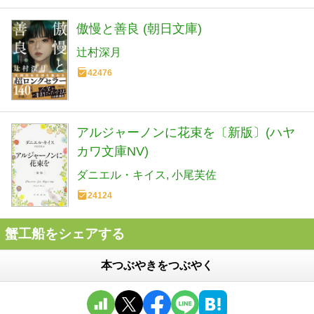
傲慢と善良 (朝日文庫)
辻村深月
42476
アルジャーノンに花束を〔新版〕(ハヤ
カワ文庫NV)
ダニエル・キイス
小尾芙佐
24124
蟹工船をシェアする
本つぶやきをつぶやく