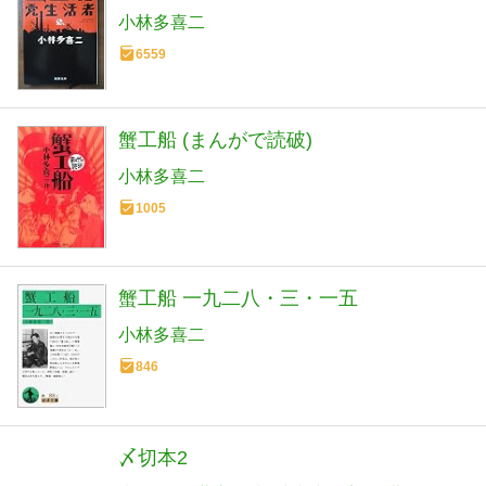
小林多喜二
6559
蟹工船 (まんがで読破)
小林多喜二
1005
蟹工船 一九二八・三・一五
小林多喜二
846
〆切本2