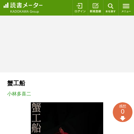
ログイン
新規登録
本を探
蟹工船
小林多喜二
感想
0