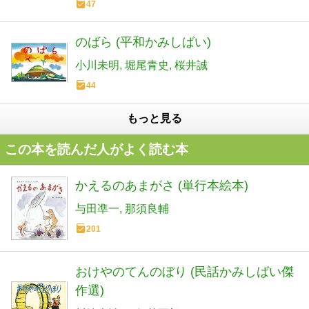
47
のばら (平和かみしばい)
小川未明
堀尾青史
桜井誠
44
もっと見る
この本を読んだ人がよく読む本
かえるのあまがさ (単行本絵本)
与田凖一
那須良輔
201
おけやのてんのぼり (民話かみしばい傑
作選)