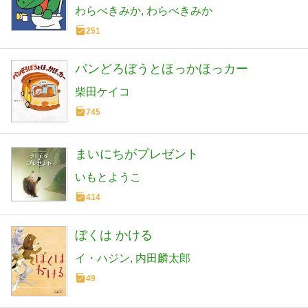
わらべきみか
わらべきみか
251
パンどろぼうとほっかほっカー
柴田ケイコ
745
まいにちがプレゼント
いもとようこ
414
ぼくは かける
イ・ハジン
内田麟太郎
49