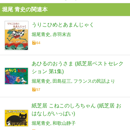
堀尾 青史の関連本
うりこひめとあまんじゃく
堀尾青史
赤羽末吉
64
あひるのおうさま (紙芝居ベストセレク
ション 第1集)
堀尾青史
田島征三
フランスの民話より
57
紙芝居 こねこのしろちゃん (紙芝居 お
はなしがいっぱい)
堀尾青史
和歌山静子