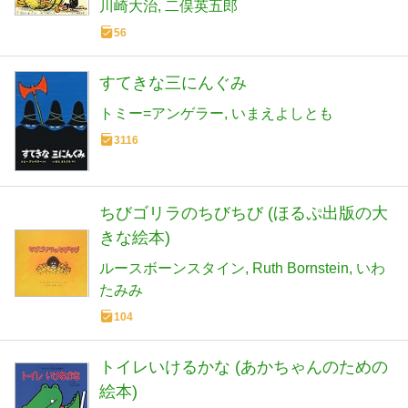
川崎大治
二俣英五郎
56
すてきな三にんぐみ
トミー=アンゲラー
いまえよしとも
3116
ちびゴリラのちびちび (ほるぷ出版の大
きな絵本)
ルースボーンスタイン
Ruth Bornstein
いわ
たみみ
104
トイレいけるかな (あかちゃんのための
絵本)