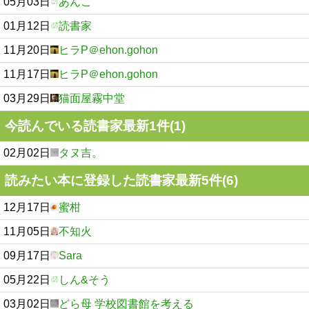
05月03日
あんこ
01月12日
読書家
11月20日
ヒラP＠ehon.gohon
11月17日
ヒラP＠ehon.gohon
03月29日
猫面屋霧中堂
今読んでいる読書家最新1件(1)
02月02日
タヌ吉。
読みたい本に登録した読書家最新5件(6)
12月17日
蜜柑
11月05日
不知火
09月17日
Sara
05月22日
しん&そう
03月02日
どら母 学校図書館を考える