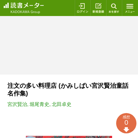
ログイン
新規登録
本を探
注文の多い料理店 (かみしばい宮沢賢治童話
名作集)
宮沢賢治
,
堀尾青史
,
北田卓史
感想
0