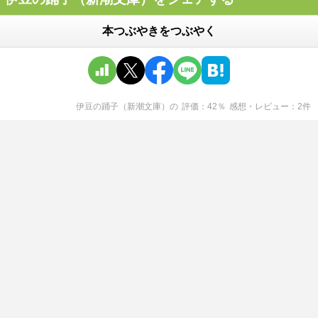
本つぶやきをつぶやく
伊豆の踊子（新潮文庫）
の
評価
42
％
感想・レビュー
2
件