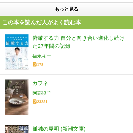
もっと見る
この本を読んだ人がよく読む本
俯瞰する力 自分と向き合い進化し続け
た27年間の記録
福永祐一
178
カフネ
阿部暁子
23281
孤独の発明 (新潮文庫)