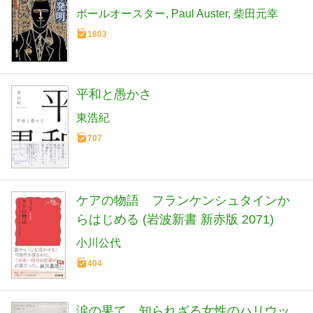
ポールオースター
Paul Auster
柴田元幸
1803
平和と愚かさ
東浩紀
707
ケアの物語 フランケンシュタインか
らはじめる (岩波新書 新赤版 2071)
小川公代
404
涙の果て 知られざる女性のハリウッ