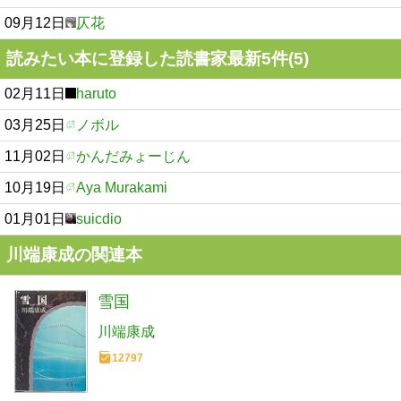
09月12日
仄花
読みたい本に登録した読書家最新5件(5)
02月11日
haruto
03月25日
ノボル
11月02日
かんだみょーじん
10月19日
Aya Murakami
01月01日
suicdio
川端康成の関連本
雪国
川端康成
12797