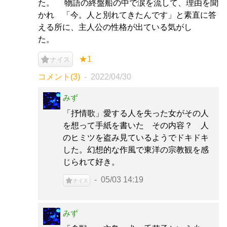
た。 物語の終盤船の中で涙を流して、理由を聞
かれ 「今。人と別れてきたんです」と素直に答
える所に、主人公の性格が出ている気がし
た。
★1
ナイス
コメント(3)
2022/04/30
みず
「抒情歌」愛する人を失った女がその人
を想って手紙を書いた その内容？ 人
のヒミツを盗み見ているようでドキドキ
した。幻想的な作風で東洋の宗教観を感
じられて好き。
05/03 14:19
ナイス
みず