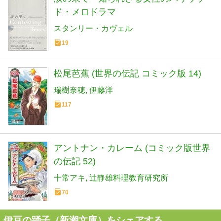
ド・メロドラマ
スタンリー・カヴェル
19
松尾芭蕉 (世界の伝記 コミック版 14)
瑞樹奈穂
伊藤洋
117
アントナン・カレーム (コミック版世界
の伝記 52)
十常アキ
辻静雄料理教育研究所
70
伊豆の踊子（新潮文庫）をシェアする