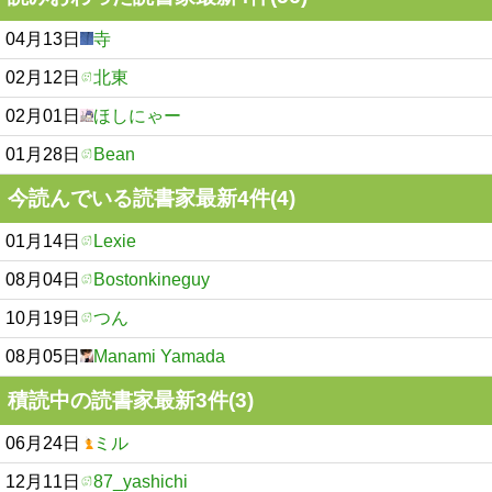
04月13日
寺
02月12日
北東
02月01日
ほしにゃー
01月28日
Bean
今読んでいる読書家最新4件(4)
01月14日
Lexie
08月04日
Bostonkineguy
10月19日
つん
08月05日
Manami Yamada
積読中の読書家最新3件(3)
06月24日
ミル
12月11日
87_yashichi