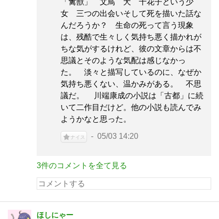
「禽獣」 文鳥 犬 千花子という少
女 三つの出会いそして死を描いた話な
んだろうか？ 生命の死って言う現象
は、残酷で生々しく気持ち悪く描かれが
ちな気がするけれど、彼の文章からは不
思議とそのような気配は感じなかっ
た。 淡々と描写しているのに、なぜか
気持ち悪くない、温かみがある。 不思
議だ。 川端康成の小説は「古都」に続
いて二作目だけど。他の小説も読んでみ
ようかなと思った。
05/03 14:20
ナイス
3件のコメントを全て見る
ほしにゃー