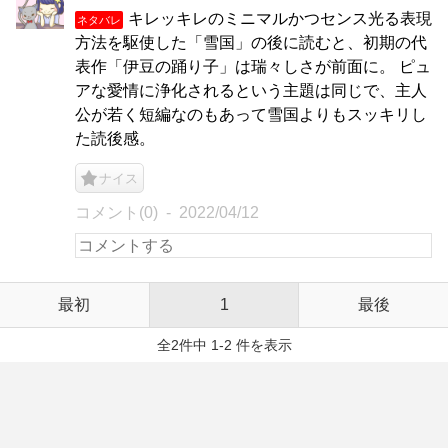
キレッキレのミニマルかつセンス光る表現
ネタバレ
方法を駆使した「雪国」の後に読むと、初期の代
表作「伊豆の踊り子」は瑞々しさが前面に。 ピュ
アな愛情に浄化されるという主題は同じで、主人
公が若く短編なのもあって雪国よりもスッキリし
た読後感。
ナイス
コメント(0)
2022/04/12
最初
1
最後
全2件中 1-2 件を表示