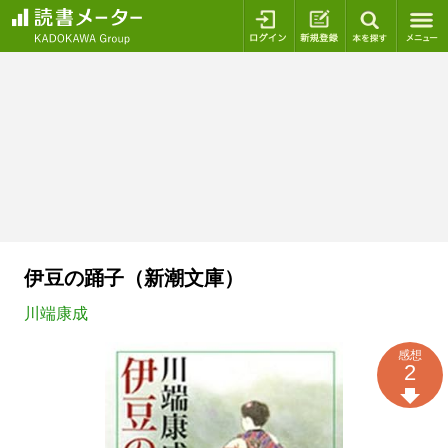
ログイン
新規登録
本を探
伊豆の踊子（新潮文庫）
川端康成
感想
2