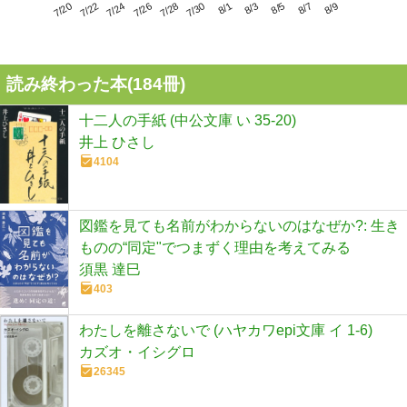
7/24
7/30
8/5
7/20
7/26
8/1
8/7
7/22
7/28
8/3
8/9
読み終わった本(
184
冊)
十二人の手紙 (中公文庫 い 35-20)
井上 ひさし
4104
図鑑を見ても名前がわからないのはなぜか?: 生き
ものの“同定"でつまずく理由を考えてみる
須黒 達巳
403
わたしを離さないで (ハヤカワepi文庫 イ 1-6)
カズオ・イシグロ
26345