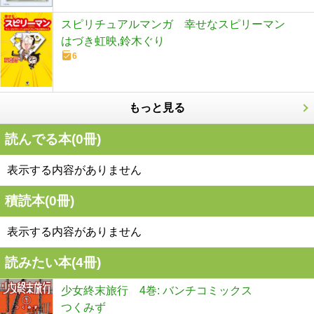
スピリチュアルマンガ 幸せなスピリーマン
はづき虹映,鈴木ぐり
6
もっと見る
読んでる本(
0
冊)
表示する内容がありません
積読本(
0
冊)
表示する内容がありません
読みたい本(
4
冊)
少女終末旅行 4巻: バンチコミックス
つくみず