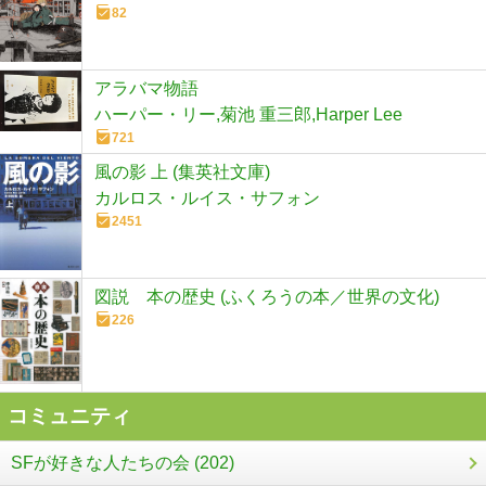
82
アラバマ物語
ハーパー・リー,菊池 重三郎,Harper Lee
721
風の影 上 (集英社文庫)
カルロス・ルイス・サフォン
2451
図説 本の歴史 (ふくろうの本／世界の文化)
226
コミュニティ
SFが好きな人たちの会 (202)