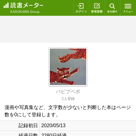
ログイン
新規登録
本を探
パピプペポ
2人登録
漫画や写真集など、文字数が少ないと判断した本はページ
数を0にして登録します。
記録初日
2020/05/13
経過日数
2280日経過