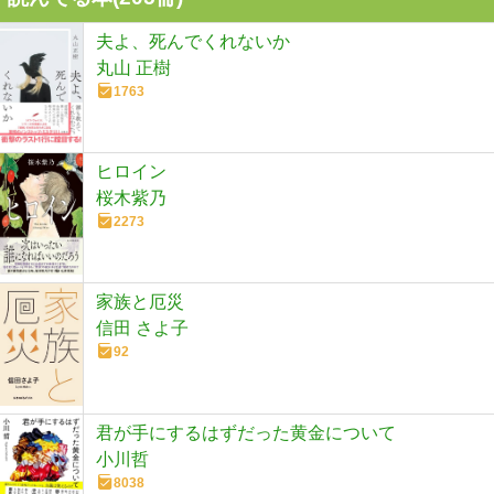
夫よ、死んでくれないか
丸山 正樹
1763
ヒロイン
桜木紫乃
2273
家族と厄災
信田 さよ子
92
君が手にするはずだった黄金について
小川哲
8038