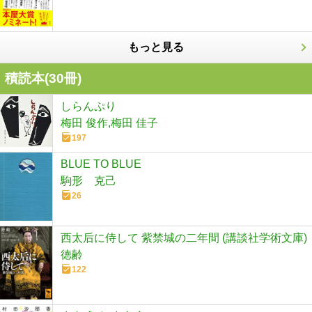
もっと見る
積読本(
30
冊)
しらんぷり
梅田 俊作,梅田 佳子
197
BLUE TO BLUE
駒形 克己
26
西太后に侍して 紫禁城の二年間 (講談社学術文庫)
徳齢
122