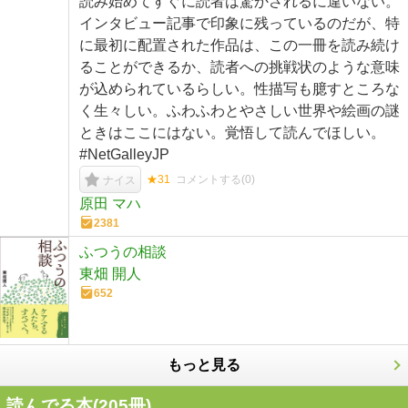
読み始めてすぐに読者は驚かされるに違いない。
インタビュー記事で印象に残っているのだが、特
に最初に配置された作品は、この一冊を読み続け
ることができるか、読者への挑戦状のような意味
が込められているらしい。性描写も臆すところな
く生々しい。ふわふわとやさしい世界や絵画の謎
ときはここにはない。覚悟して読んでほしい。
#NetGalleyJP
★31
コメントする(
0
)
ナイス
原田 マハ
2381
ふつうの相談
東畑 開人
652
もっと見る
読んでる本(
205
冊)