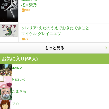
桜木紫乃
918
クレリア: えだのうえでおきたできごと
マイケル グレイニエツ
77
もっと見る
お気に入り(
65
人)
gorico
Natsuko
たまきら
フム