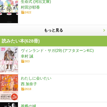
生命式 (河出文庫)
村田沙耶香
2422
もっと見る
読みたい本(
628
冊)
ヴィンランド・サガ(29) (アフタヌーンKC)
幸村 誠
303
わたしに会いたい
西 加奈子
2618
孤蝶の城