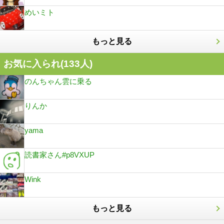
めいミト
もっと見る
お気に入られ(
133
人)
のんちゃん雲に乗る
りんか
yama
読書家さん#p8VXUP
Wink
もっと見る