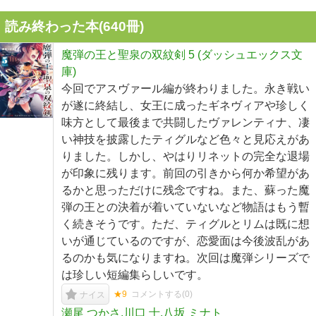
読み終わった本(
640
冊)
魔弾の王と聖泉の双紋剣 5 (ダッシュエックス文
庫)
今回でアスヴァール編が終わりました。永き戦い
が遂に終結し、女王に成ったギネヴィアや珍しく
味方として最後まで共闘したヴァレンティナ、凄
い神技を披露したティグルなど色々と見応えがあ
りました。しかし、やはりリネットの完全な退場
が印象に残ります。前回の引きから何か希望があ
るかと思っただけに残念ですね。また、蘇った魔
弾の王との決着が着いていないなど物語はもう暫
く続きそうです。ただ、ティグルとリムは既に想
いが通じているのですが、恋愛面は今後波乱があ
るのかも気になりますね。次回は魔弾シリーズで
は珍しい短編集らしいです。
★9
コメントする(
0
)
ナイス
瀬尾 つかさ,川口 士,八坂 ミナト