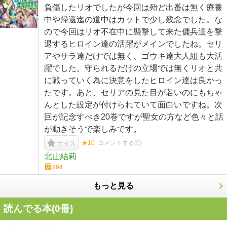
負傷したリオでしたが今回は殆ど出番は無く療養
中や帰還迄の道中はカットで少し残念でした。な
ので今回はリオ不在中に襲撃して来た傭兵達を撃
退するヒロイン達の活躍がメインでしたね。セリ
アやサラ達だけでは無く、ゴウキ達大人組も大活
躍でした。守られるだけの立場では無くリオと共
に戦っていく為に決意をしたヒロイン達は良かっ
たです。あと、セリアの見た目が若いのにもちゃ
んとした設定が付けられていて面白いですね。次
回が記念すべき20巻ですが聖女の方など色々と話
が動きそうで楽しみです。
★10
コメントする(
0
)
ナイス
北山結莉
294
もっと見る
読んでる本(
0
冊)