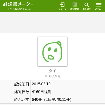
ログイン
新規登録
本を探
ダイ
男
46人登録
記録初日
2015/03/19
経過日数
4160日経過
読んだ本
640冊（1日平均0.15冊)