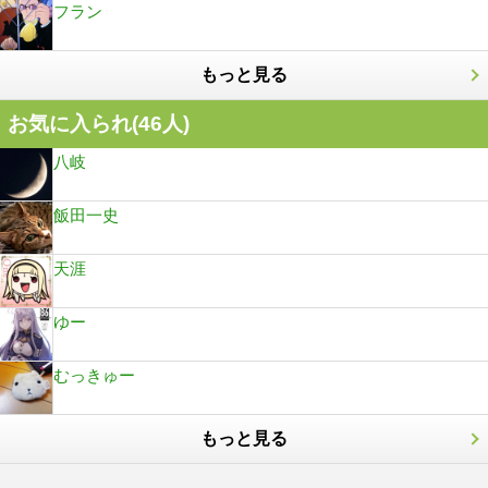
フラン
もっと見る
お気に入られ(
46
人)
八岐
飯田一史
天涯
ゆー
むっきゅー
もっと見る