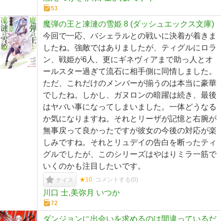
53
魔弾の王と凍漣の雪姫 8 (ダッシュエックス文庫)
今回で一応、バシェラルとの戦いに決着が着きま
したね。強敵ではありましたが、ティグルにロラ
ン、戦姫が6人、更にギネヴィアまで助っ人とオ
ールスター過ぎて流石に相手側に同情しました。
ただ、これだけのメンバーが揃うのは本当に豪華
でしたね。しかし、ガヌロンの暗躍は続き、最後
はヤバい事になってしまいました。一体どうなる
か気になりますね。それとリーザが記憶と右腕が
無事戻って良かったですが彼女の今後の対応が楽
しみですね。それとリュデイの告白を断ったティ
グルでしたが、このシリーズはやはりミラ一筋で
いくのかも注目したいです。
★10
コメントする(
0
)
ナイス
川口 士,美弥月 いつか
72
ダンジョンに出会いを求めるのは間違っているだ