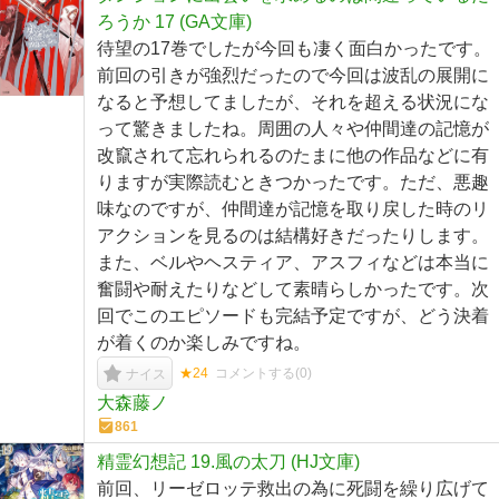
ろうか 17 (GA文庫)
待望の17巻でしたが今回も凄く面白かったです。
前回の引きが強烈だったので今回は波乱の展開に
なると予想してましたが、それを超える状況にな
って驚きましたね。周囲の人々や仲間達の記憶が
改竄されて忘れられるのたまに他の作品などに有
りますが実際読むときつかったです。ただ、悪趣
味なのですが、仲間達が記憶を取り戻した時のリ
アクションを見るのは結構好きだったりします。
また、ベルやヘスティア、アスフィなどは本当に
奮闘や耐えたりなどして素晴らしかったです。次
回でこのエピソードも完結予定ですが、どう決着
が着くのか楽しみですね。
★24
コメントする(
0
)
ナイス
大森藤ノ
861
精霊幻想記 19.風の太刀 (HJ文庫)
前回、リーゼロッテ救出の為に死闘を繰り広げて