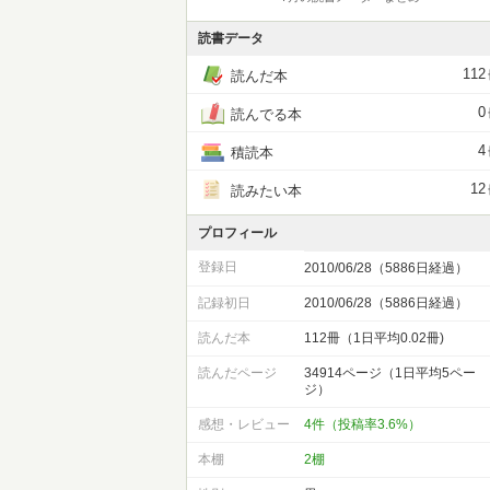
読書データ
112
読んだ本
0
読んでる本
4
積読本
12
読みたい本
プロフィール
登録日
2010/06/28（5886日経過）
記録初日
2010/06/28（5886日経過）
読んだ本
112冊（1日平均0.02冊)
読んだページ
34914ページ（1日平均5ペー
ジ）
感想・レビュー
4件（投稿率3.6%）
本棚
2棚