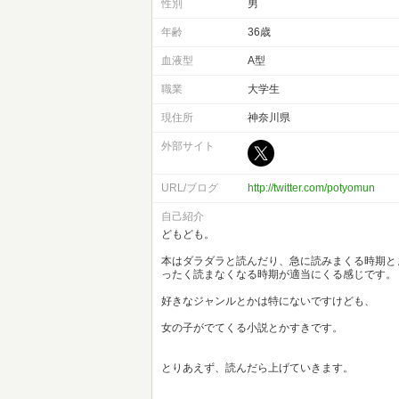
性別
男
年齢
36歳
血液型
A型
職業
大学生
現住所
神奈川県
外部サイト
URL/ブログ
http://twitter.com/potyomun
自己紹介
どもども。
本はダラダラと読んだり、急に読みまくる時期と
ったく読まなくなる時期が適当にくる感じです。
好きなジャンルとかは特にないですけども、
女の子がでてくる小説とかすきです。
とりあえず、読んだら上げていきます。