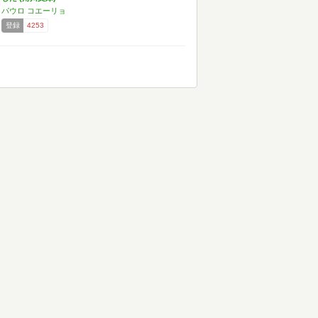
パウロ コエーリョ
登録
4253