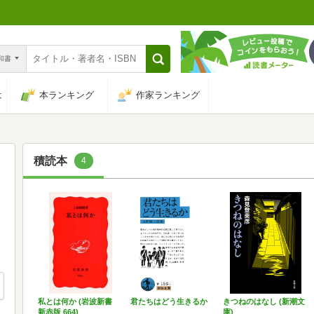
n和書
は
本ランキング
作家ランキング
積読本
4
私とは何か (岩波新書
君たちはどう生きるか
きつねのはなし (新潮文
新赤版 664)
庫)