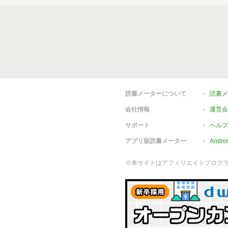
読書メーターについて
読書メ
会社情報
運営会
サポート
ヘルプ
アプリ版読書メーター
Andr
※本サイトはアフィリエイトプログ