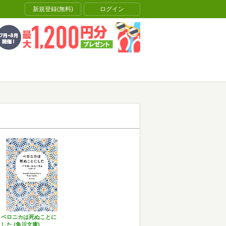
新規登録(無料)
ログイン
ベロニカは死ぬことに
した (角川文庫)