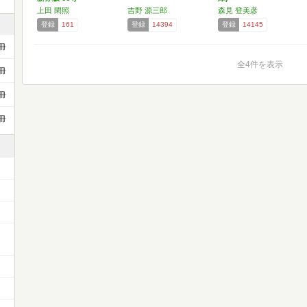
上田 閑照
吉野 源三郎
森見 登美彦
登録
161
登録
14394
登録
14145
冊
全4件を表示
冊
冊
冊