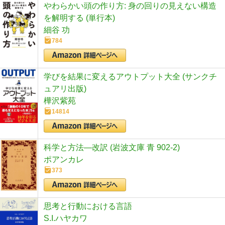
やわらかい頭の作り方: 身の回りの見えない構造
を解明する (単行本)
細谷 功
784
学びを結果に変えるアウトプット大全 (サンクチ
ュアリ出版)
樺沢紫苑
14814
科学と方法―改訳 (岩波文庫 青 902-2)
ポアンカレ
373
思考と行動における言語
S.I.ハヤカワ