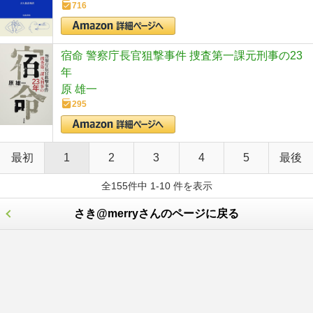
716
宿命 警察庁長官狙撃事件 捜査第一課元刑事の23
年
原 雄一
295
最初
1
2
3
4
5
最後
全155件中 1-10 件を表示
さき@merryさんのページに戻る