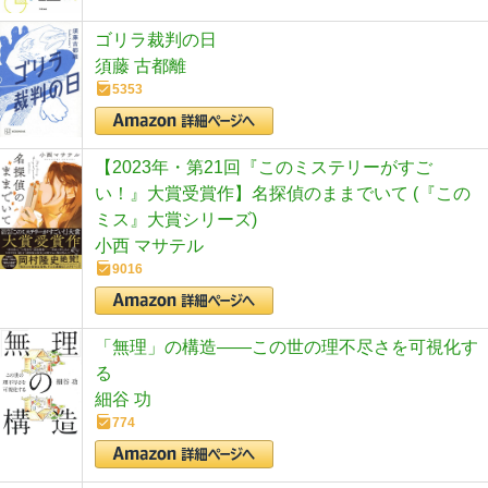
ゴリラ裁判の日
須藤 古都離
5353
【2023年・第21回『このミステリーがすご
い！』大賞受賞作】名探偵のままでいて (『この
ミス』大賞シリーズ)
小西 マサテル
9016
「無理」の構造――この世の理不尽さを可視化す
る
細谷 功
774