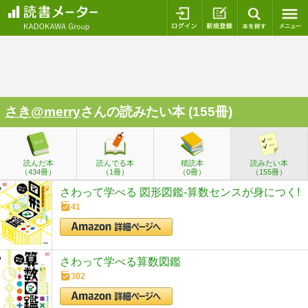
ログイン
新規登録
本を探
さき@merry
さんの読みたい本 (155冊)
読んだ本
読んでる本
積読本
読みたい本
（434冊）
（1冊）
（0冊）
（155冊）
さわって学べる 図形図鑑-算数センスが身につく!
41
さわって学べる算数図鑑
302