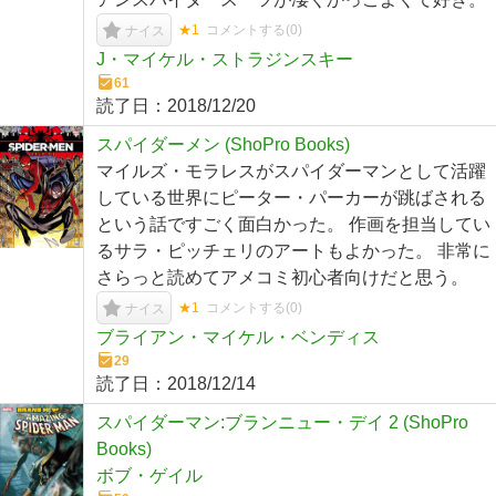
★1
コメントする(
0
)
ナイス
J・マイケル・ストラジンスキー
61
読了日：
2018/12/20
スパイダーメン (ShoPro Books)
マイルズ・モラレスがスパイダーマンとして活躍
している世界にピーター・パーカーが跳ばされる
という話ですごく面白かった。 作画を担当してい
るサラ・ピッチェリのアートもよかった。 非常に
さらっと読めてアメコミ初心者向けだと思う。
★1
コメントする(
0
)
ナイス
ブライアン・マイケル・ベンディス
29
読了日：
2018/12/14
スパイダーマン:ブランニュー・デイ 2 (ShoPro
Books)
ボブ・ゲイル