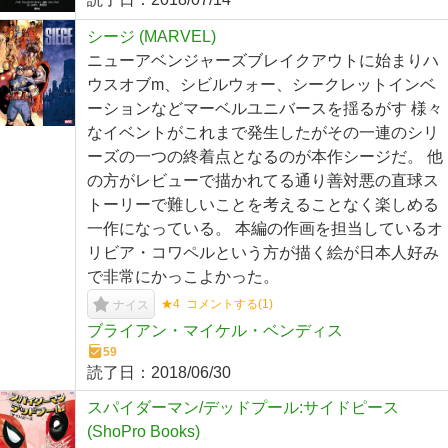
シージ (MARVEL)
ニューアベンジャーズブレイクアウトに始まりハ
ウスオブm、シビルウォー、シークレットインベ
ーションなどマーベルユニバースを揺るがす 様々
なイベントがこれまで発生したがその一連のシリ
ーズの一つの終着点となるのが本作シージだ。 他
の方がレビューで描かれてる通り善対悪の直球ス
トーリーで難しいことを考えることなく楽しめる
一作になっている。 本編の作画を担当しているオ
リビア・コワペルという方が描く絵が日本人好み
で非常にかっこよかった。
★4
コメントする(
1
)
ナイス
ブライアン・マイケル・ベンディス
59
読了日：
2018/06/30
スパイダーマン/デッドプール:サイドピース
(ShoPro Books)