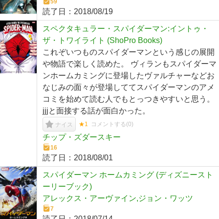
59
読了日：
2018/08/19
スペクタキュラー・スパイダーマン:イントゥ・
ザ・トワイライト (ShoPro Books)
これぞいつものスパイダーマンという感じの展開
や物語で楽しく読めた。 ヴィランもスパイダーマ
ンホームカミングに登場したヴァルチャーなどお
なじみの面々が登場しててスパイダーマンのアメ
コミを始めて読む人でもとっつきやすいと思う。
jjjと面接する話が面白かった。
★1
コメントする(
0
)
ナイス
チップ・ズダースキー
16
読了日：
2018/08/01
スパイダーマン ホームカミング (ディズニースト
ーリーブック)
アレックス・アーヴァイン,ジョン・ワッツ
7
読了日：
2018/07/14