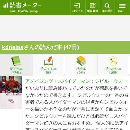
ログイン
新規登録
本を探
kdnelos
さんの読んだ本 (47冊)
読んだ本
読んでる本
積読本
読みたい本
（47冊）
（8冊）
（0冊）
（16冊）
アメイジング・スパイダーマン：シビル・ウォー
だいぶ前に読み終わっていたのだが感想を書いて
なかったので書きます。 シビルウォーの一番の被
害者であるスパイダーマンの視点からシビルウォ
ーを描いた本作なのだが非常に奥深くて面白かっ
た。シビルウォーを読んだひとは必読だしスパイ
ダーマン好きの人にもおすすめ。 個人的にはアイ
アンスパイダースーツが凄くかっこよくて好き。