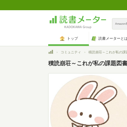
Amazo
トップ
読書メーターと
トップ
コミュニティ
積読崩荘～これが私の課
積読崩荘～これが私の課題図