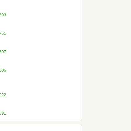
3393
3751
5897
6005
3022
5691