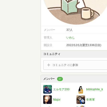
メンバー
37人
管理人
いわし
開設日
2022/12/12(運営1336日目)
コミュニティ
コミュニティに参加
メンバー
37
エルモア200
bibliophile_k
Major
冬将軍