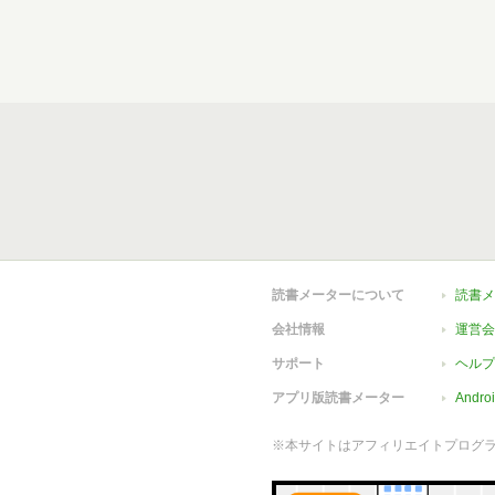
読書メーターについて
読書メ
会社情報
運営会
サポート
ヘルプ
アプリ版読書メーター
Andr
※本サイトはアフィリエイトプログ