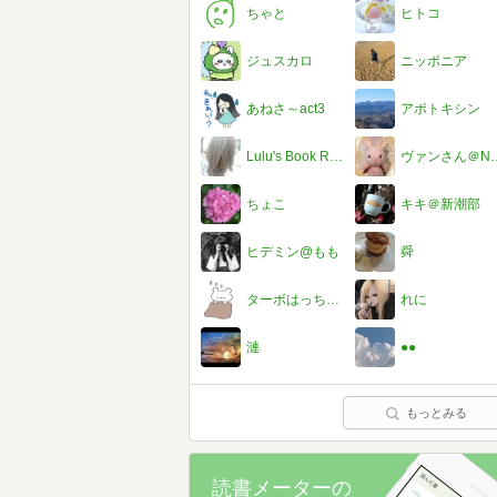
ちゃと
ヒトコ
ジュスカロ
ニッポニア
あねさ～act3
アポトキシン
Lulu's Book Room
ヴァンさん＠NEW
ちょこ
キキ＠新潮部
ヒデミン@もも
舜
ターボはっちゃん
れに
漣
●●
もっとみる
読書メーターの