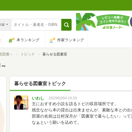
n和書
は
本ランキング
作家ランキング
題図書～
トピック
暮らせる図書室
書～
暮らせる図書室
トピック
いわし
2023/02/04 10:33
主におすすめ小説を語るトピの収容場所です。
残念ながら本の貸出は出来ませんが、素敵な本との出
部屋の名前は辻村深月が「図書室で暮らしたい」って
なぁという願いを込めて。