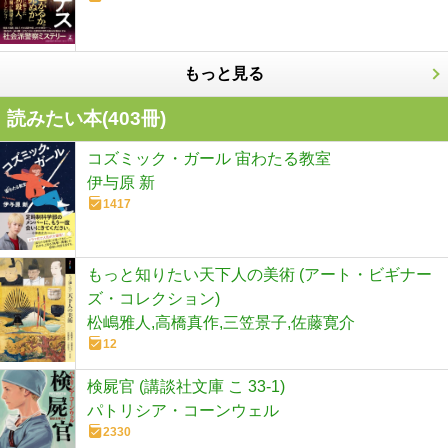
もっと見る
読みたい本(
403
冊)
コズミック・ガール 宙わたる教室
伊与原 新
1417
もっと知りたい天下人の美術 (アート・ビギナー
ズ・コレクション)
松嶋雅人,高橋真作,三笠景子,佐藤寛介
12
検屍官 (講談社文庫 こ 33-1)
パトリシア・コーンウェル
2330