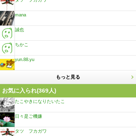
mana
誠也
ちかこ
yun.88.yu
もっと見る
お気に入られ(
369
人)
たこやきになりたいたこ
日々是ご機嫌
タツ フカガワ