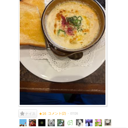
コメント(
2
)
07/26
ナイス
★16