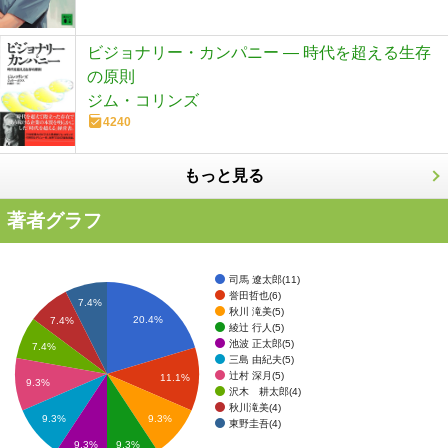
ビジョナリー・カンパニー ― 時代を超える生存
の原則
ジム・コリンズ
4240
もっと見る
著者グラフ
司馬 遼太郎(11)
誉田哲也(6)
7.4%
秋川 滝美(5)
20.4%
7.4%
綾辻 行人(5)
池波 正太郎(5)
7.4%
三島 由紀夫(5)
辻村 深月(5)
11.1%
9.3%
沢木 耕太郎(4)
秋川滝美(4)
9.3%
9.3%
東野圭吾(4)
9.3%
9.3%