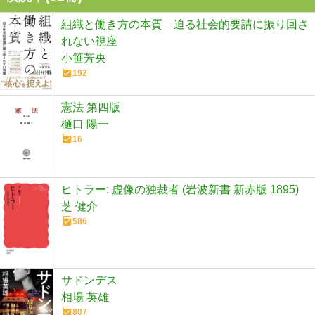
組織と働き方の本質 迫る社会的要請に振り回さ
れない視座
小笹芳央
192
憲法 第四版
樋口 陽一
16
ヒトラー: 虚像の独裁者 (岩波新書 新赤版 1895)
芝 健介
586
サドンデス
相場 英雄
807