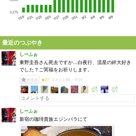
3,275
7/23
7/29
8/4
7/19
7/25
7/31
8/6
7/21
7/27
8/2
8/8
最近のつぶやき
しーふぉ
東野圭吾さん死去ですか…白夜行、流星の絆大好き
でした？ご冥福をお祈りします。
コメント(
0
)
07/27
ナイス
★27
しーふぉ
新宿の珈琲貴族エジンバラにて