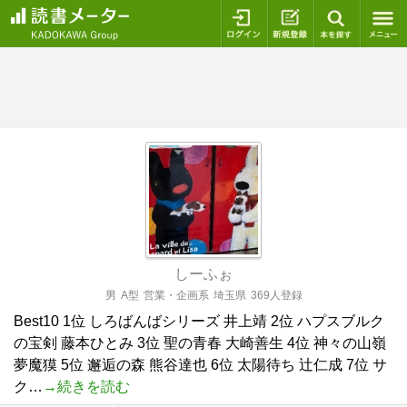
ログイン
新規登録
本を探
しーふぉ
男
A型
営業・企画系
埼玉県
369人登録
Best10 1位 しろばんばシリーズ 井上靖 2位 ハプスブルク
の宝剣 藤本ひとみ 3位 聖の青春 大崎善生 4位 神々の山嶺
夢魔獏 5位 邂逅の森 熊谷達也 6位 太陽待ち 辻仁成 7位 サ
ク…
→続きを読む