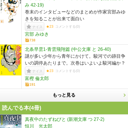
み 42-19)
巻末のインタビューなどのまとめが作家宮部みゆ
きを知ることが出来て面白い
★23
コメントする(
0
)
ナイス
宮部 みゆき
738
北条早雲1-青雲飛翔篇 (中公文庫 と 26-40)
謎が多い少年から青年にかけて。駿河での跡目争
いの調停あたりまで。次巻はいよいよ駿河編か？
★23
コメントする(
0
)
ナイス
富樫 倫太郎
191
もっと見る
読んでる本(
4
冊)
真夜中のたずねびと (新潮文庫 つ 27-2)
恒川 光太郎