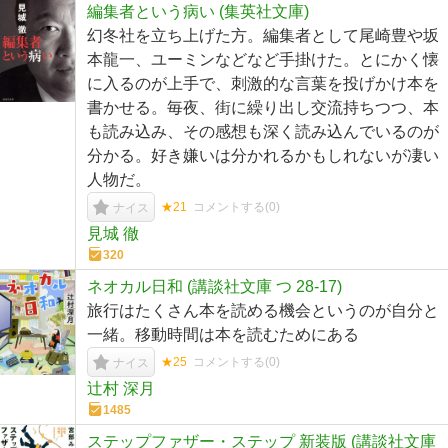
編集者という病い (集英社文庫)
幻冬社を立ち上げた方。編集者として尾崎豊や坂
本龍一、ユーミンなどなど手掛けた。とにかく懐
に入るのが上手で、刺激的な言葉を投げかけ本を
書かせる。毎夜、街に繰り出し交流持ちつつ、本
も読み込み、その感想も深く読み込んでいるのが
分かる。好き嫌いは分かれるかもしれないが凄い
人物だ。
★21
コメントする(
0
)
ナイス
見城 徹
320
ネオカル日和 (講談社文庫 つ 28-17)
旅行はたくさん本を読める機会というのが自分と
一緒。移動時間は本を読むためにある
★25
コメントする(
0
)
ナイス
辻村 深月
1485
ステップファザー・ステップ 新装版 (講談社文庫