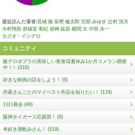
最近読んだ著者:
見城 徹
富樫 倫太郎
宮部 みゆき
辻村 深月
今村翔吾
斜線堂 有紀
岩崎 紘昌
横関 大
中田 永一
カズオ・イシグロ
コミュニティ
飯テロポプラの美味しい夜食😋夏休み1か月コメラン開催
中！✨ (310)
好きな映画の話をしよう！ (5)
作家さんごとのマイベスト作品を知りたい！ (119)
1日1冊会 (48)
阪神タイガース応援団！ (5)
本好き酒飲みさん！ (519)