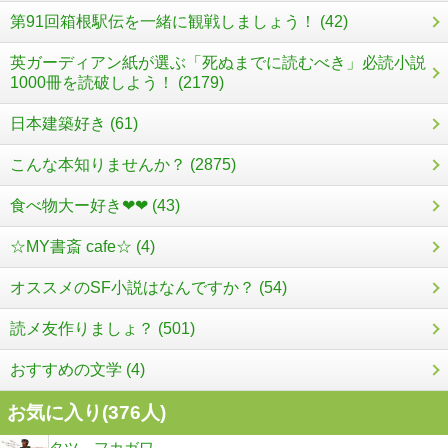
第91回箱根駅伝を一緒に観戦しましょう！ (42)
英ガーディアン紙が選ぶ「死ぬまでに読むべき」必読小説
1000冊を読破しよう！ (2179)
日本建築好き (61)
こんな本知りませんか？ (2875)
食べ物大ー好き❤❤ (43)
☆MY書斎 cafe☆ (4)
オススメのSF小説はなんですか？ (54)
読メ友作りましょ？ (501)
おすすめの文学 (4)
お気に入り(
376
人)
タツ フカガワ