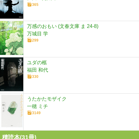
365
万感のおもい (文春文庫 ま 24-8)
万城目 学
299
ユダの柩
福田 和代
330
うたかたモザイク
一穂 ミチ
3149
積読本(
31
冊)