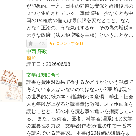
が印象的。一方、日本の問題は安保と経済復興の
２つと集約されている。軍備増強、少なくとも中
国の1/4程度の備えは最低限必要だとこと。なん
となく正論のような気はするが…その為の増税＝
大きな政府（法人税増税を主張）ということか…
★9
コメントする(
1
)
ナイス
中西 輝政
10
読了日：
2026/06/03
文学は割に合う！
読書を費用対効果で得するかどうかという視点で
考えている人はいないのではないか⁈著者は現在
の世界的な紙の本・雑誌離れを危惧…学生・社会
人も年齢が上がると読書量は激減。スマホ画面を
読むことと、紙の本を読む事の違いを指摘してい
る。 また、技術者、医者、科学者(理系)ほど文学
の重要性を力説。文学者(作者)が世の中で一番本
を読んでいる読書家。 本書は20数編の短編をま