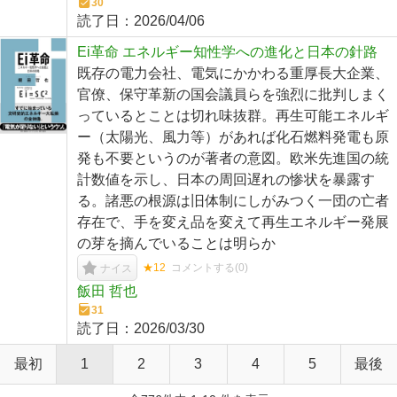
30
読了日：
2026/04/06
Ei革命 エネルギー知性学への進化と日本の針路
既存の電力会社、電気にかかわる重厚長大企業、
官僚、保守革新の国会議員らを強烈に批判しまく
っているとことは切れ味抜群。再生可能エネルギ
ー（太陽光、風力等）があれば化石燃料発電も原
発も不要というのが著者の意図。欧米先進国の統
計数値を示し、日本の周回遅れの惨状を暴露す
る。諸悪の根源は旧体制にしがみつく一団の亡者
存在で、手を変え品を変えて再生エネルギー発展
の芽を摘んでいることは明らか
★12
コメントする(
0
)
ナイス
飯田 哲也
31
読了日：
2026/03/30
最初
1
2
3
4
5
最後