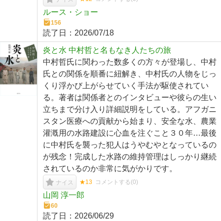
ルース・ショー
156
読了日：
2026/07/18
炎と水 中村哲と名もなき人たちの旅
中村哲氏に関わった数多くの方々が登場し、中村
氏との関係を順番に紐解き、中村氏の人物をじっ
くり浮かび上がらせていく手法が駆使されてい
る。著者は関係者とのインタビューや彼らの生い
立ちまで分け入り詳細説明をしている。アフガニ
スタン医療への貢献から始まり、安全な水、農業
灌漑用の水路建設に心血を注ぐこと３０年…最後
に中村氏を襲った犯人はうやむやとなっているの
が残念！完成した水路の維持管理はしっかり継続
されているのか非常に気がかりです。
★13
コメントする(
0
)
ナイス
山岡 淳一郎
60
読了日：
2026/06/29