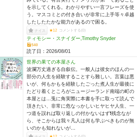
を示してくれる。わかりやすい一言フレーズを使
う。マスコミとの付き合いが非常に上手等々卓越
したしたたかな能力があるので困る。
★12
コメントする(
0
)
ナイス
ティモシー・スナイダー,Timothy Snyder
540
読了日：
2026/08/01
世界の果ての本屋さん
波瀾万丈過ぎる自叙伝。一般人は彼女のほんの一
部分の人生を経験することすら難しい。言葉は悪
いが、何もかもを経験したごった煮人生が最後に
たどり着くところがニュージーランド南端の町の
本屋とは…兎に角実際に本書を手に取って読んで
頂きたい、非常に危なっかしいヒヤヒヤ人生、一
つ道を誤れば取り返しの付かないはず❗️残念なが
ら、そこからは我々凡人は何も学ぶべきものが無
いのかも知れないが…
★12
コメントする(
0
)
ナイス