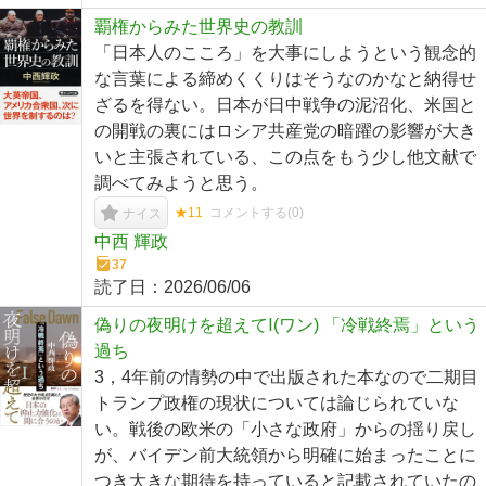
覇権からみた世界史の教訓
「日本人のこころ」を大事にしようという観念的
な言葉による締めくくりはそうなのかなと納得せ
ざるを得ない。日本が日中戦争の泥沼化、米国と
の開戦の裏にはロシア共産党の暗躍の影響が大き
いと主張されている、この点をもう少し他文献で
調べてみようと思う。
★11
コメントする(
0
)
ナイス
中西 輝政
37
読了日：
2026/06/06
偽りの夜明けを超えてⅠ(ワン) 「冷戦終焉」という
過ち
3，4年前の情勢の中で出版された本なので二期目
トランプ政権の現状については論じられていな
い。戦後の欧米の「小さな政府」からの揺り戻し
が、バイデン前大統領から明確に始まったことに
つき大きな期待を持っていると記載されていたの