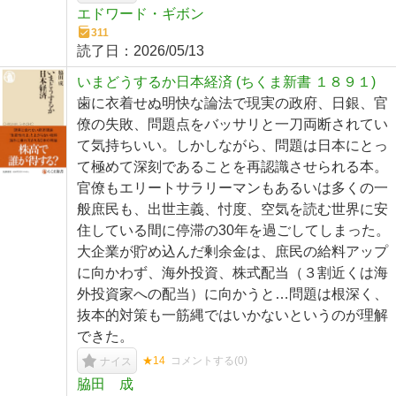
エドワード・ギボン
311
読了日：
2026/05/13
いまどうするか日本経済 (ちくま新書 １８９１)
歯に衣着せぬ明快な論法で現実の政府、日銀、官
僚の失敗、問題点をバッサリと一刀両断されてい
て気持ちいい。しかしながら、問題は日本にとっ
て極めて深刻であることを再認識させられる本。
官僚もエリートサラリーマンもあるいは多くの一
般庶民も、出世主義、忖度、空気を読む世界に安
住している間に停滞の30年を過ごしてしまった。
大企業が貯め込んだ剰余金は、庶民の給料アップ
に向かわず、海外投資、株式配当（３割近くは海
外投資家への配当）に向かうと…問題は根深く、
抜本的対策も一筋縄ではいかないというのが理解
できた。
★14
コメントする(
0
)
ナイス
脇田 成