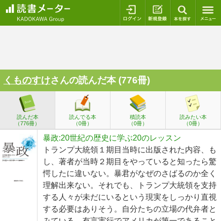
ログイン
新規登録
本を探
くものすけ
さんの読んだ本 (776冊)
読んだ本
読んでる本
積読本
読みたい本
（776冊）
（0冊）
（0冊）
（0冊）
暴政:20世紀の歴史に学ぶ20のレッスン
トランプ大統領１期目当時に出版された内容、も
し、著者が当時２期目をやっていると知ったら驚
愕したに違いない。暴君がなぜのさばるのか全く
理解出来ない。それでも、トランプ大統領を支持
する人々が未だにいるという現実をしっかり直視
する必要はありそう。自分たちの立場の代弁者と
みている。有言実行でアメリカが第一であること