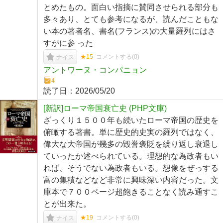
とめたもの。面白い指摘に賛同させられる部分も
多々あり、とても参考になるが、読んだこともな
い本の著者名、書名(フランス)の大量羅列にはさ
すがに参 った
★15
コメントする(
0
)
ナイス
アントワーヌ・コンパニョン
4
読了日：
2026/05/20
[新訳]ローマ帝国衰亡史 (PHP文庫)
ざっくり１５００年も続いたローマ帝国の歴史を
俯瞰する著書。単に歴史的史実の羅列ではなく、
偉大な大帝国が幾多の毀誉褒貶を繰り返し衰退し
ていったか述べられている。理想的な為政者もい
れば、そうでない為政者もいる。想像をぜっする
富の集積などなど非常に興味深い内容だった。文
庫本で７００ページ超飽きることなく読み通すこ
とが出来た。
★19
コメントする(
0
)
ナイス