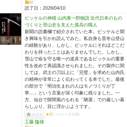
62
読了日：
2026/04/10
ピッケルの神様 山内東一郎物語 近代日本のもの
づくりと登山史を支えた孤高の職人
新聞の読書欄で紹介されていた本。ピッケルと聞
き興味を引かれ読んでみた。私自身も昔冬山登山
の経験があり、しかし、ピッケルにそれほどこだ
わりを持ったことはありませんでした。しかし、
雪山で命を守る唯一の道具であるピッケルの重要
性を改めて再認識させられました。その製作に関
しては、武士の刀以上に「完璧」を求めた山内氏
の精神が非常によく伝わってくる本でした。最後
の部分で「明治生まれの人はモノづくりが丁
寧…」という言葉が深く印象に残りました。一
方、仙台で隙間風のもれる「陋屋」での厳しい暮
らしぶり、目に浮かぶようです。
★15
コメントする(
0
)
ナイス
工藤 隆雄