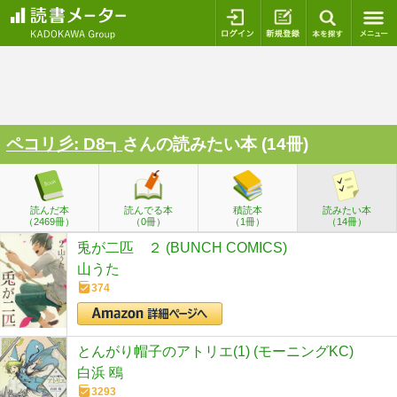
ログイン
新規登録
本を探
ペコリ彡: D8┓
さんの読みたい本 (14冊)
読んだ本
読んでる本
積読本
読みたい本
（2469冊）
（0冊）
（1冊）
（14冊）
兎が二匹 ２ (BUNCH COMICS)
山うた
374
とんがり帽子のアトリエ(1) (モーニングKC)
白浜 鴎
3293