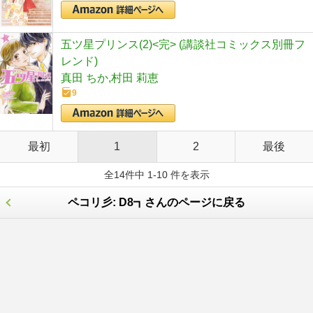
五ツ星プリンス(2)<完> (講談社コミックス別冊フ
レンド)
真田 ちか,村田 莉恵
9
最初
1
2
最後
全14件中 1-10 件を表示
ペコリ彡: D8┓さんのページに戻る