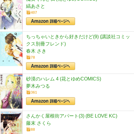
縞あさと
407
ちっちゃいときから好きだけど(9) (講談社コミッ
クス別冊フレンド)
春木 さき
78
砂漠のハレム 4 (花とゆめCOMICS)
夢木みつる
361
さんかく屋根街アパート(3) (BE LOVE KC)
藤末 さくら
88