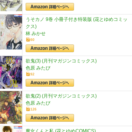
うそカノ 9巻 小冊子付き特装版 (花とゆめコミッ
クス)
林 みかせ
60
欲鬼(3) (月刊マガジンコミックス)
色原 みたび
92
欲鬼(2) (月刊マガジンコミックス)
色原 みたび
126
魔女くんと私 (花とゆめCOMICS)