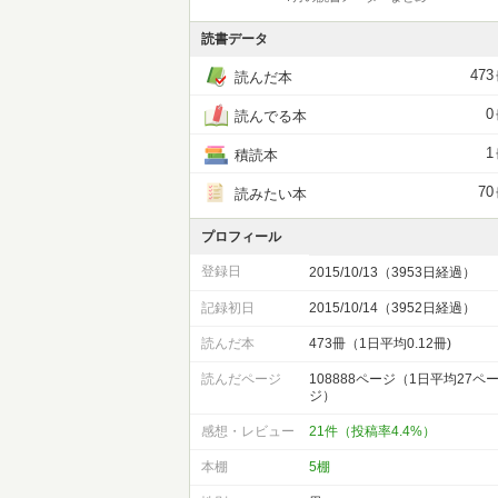
読書データ
473
読んだ本
0
読んでる本
1
積読本
70
読みたい本
プロフィール
登録日
2015/10/13（3953日経過）
記録初日
2015/10/14（3952日経過）
読んだ本
473冊（1日平均0.12冊)
読んだページ
108888ページ（1日平均27ペ
ジ）
感想・レビュー
21件（投稿率4.4%）
本棚
5棚