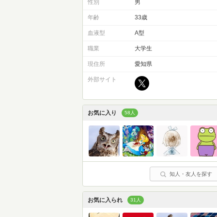
性別
男
年齢
33歳
血液型
A型
職業
大学生
現住所
愛知県
外部サイト
お気に入り
58人
知人・友人を探す
お気に入られ
31人