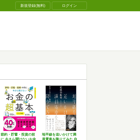
新規登録(無料)
ログイン
節約・貯蓄・投資の前
地平線を追いかけて満
に 今さら聞けないお金
員電車を降りてみた 自