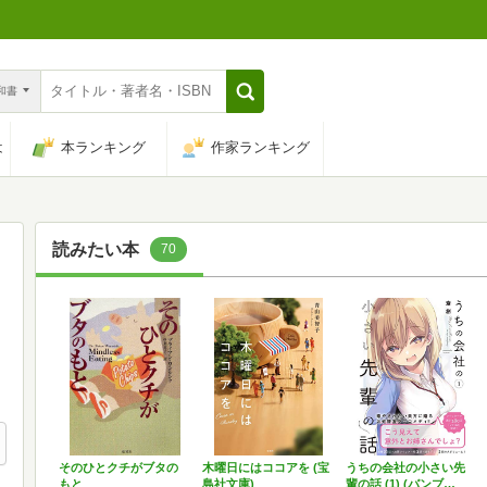
n和書
は
本ランキング
作家ランキング
読みたい本
70
そのひとクチがブタの
木曜日にはココアを (宝
うちの会社の小さい先
もと
島社文庫)
輩の話 (1) (バンブ…