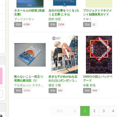
タタール人の砂漠 (岩波
自分の仕事をつくる (ち
プロジェクトマネジメ
文庫)
くま文庫 に 8-1)
ント知識体系ガイド
（PM…
ブッツァーティ
西村 佳哲
ＰＭＩ
登録
4780
登録
2239
登録
11
怒らないこと―役立つ
好きな子がめがねを忘
1000の小説とバックベ
初期仏教法話〈1〉
れた(1) (ガンガンコ…
アード
(サ…
アルボムッレ スマナサーラ
藤近 小梅
佐藤 友哉
登録
1710
登録
652
登録
609
最初
前
1
2
3
4