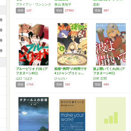
ブライアン・ワンシンク
青山 美智子
斎創
登録
137
登録
27593
登録
397
冊
冊
冊
冊
ブルーピリオド(8) (ア
姫様“拷問”の時間です
波よ聞いてくれ(8) (ア
フタヌーンKC)
4 (ジャンプコミッ…
フタヌーンKC)
山口 つばさ
ひらけい
沙村 広明
登録
1763
登録
282
登録
489
ー