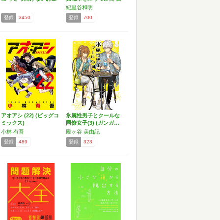
の…
分…
紀里谷和明
登録
3450
登録
700
アオアシ (22) (ビッグコ
氷属性男子とクールな
ミックス)
同僚女子(3) (ガンガ…
小林 有吾
殿ヶ谷 美由記
登録
489
登録
323