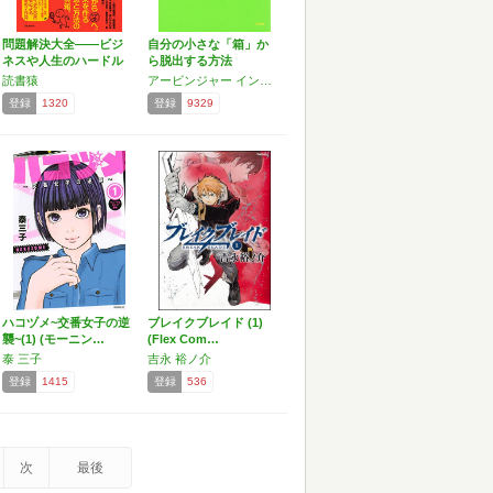
問題解決大全――ビジ
自分の小さな「箱」か
ネスや人生のハードル
ら脱出する方法
を乗…
読書猿
アービンジャー インスティチュート
登録
1320
登録
9329
ハコヅメ~交番女子の逆
ブレイクブレイド (1)
襲~(1) (モーニン…
(Flex Com…
泰 三子
吉永 裕ノ介
登録
1415
登録
536
次
最後