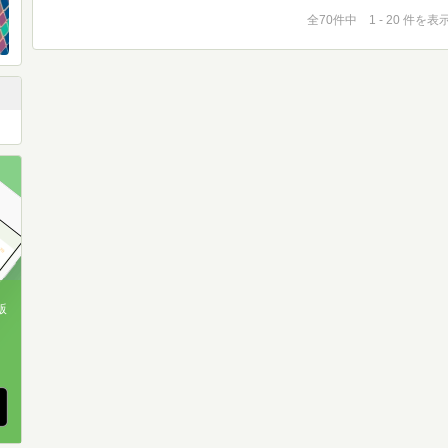
全70件中 1 - 20 件を表
版
、