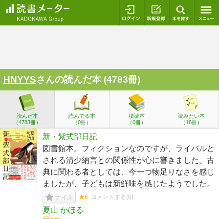
ログイン
新規登録
本を探
HNYYS
さんの読んだ本 (4783冊)
読んだ本
読んでる本
積読本
読みたい本
（4783冊）
（0冊）
（0冊）
（18冊）
新・紫式部日記
図書館本。フィクションなのですが、ライバルと
される清少納言との関係性が心に響きました。古
典に関わる者としては、今一つ物足りなさを感じ
ましたが、子どもは新鮮味を感じたようでした。
★6
コメントする(
0
)
ナイス
夏山 かほる