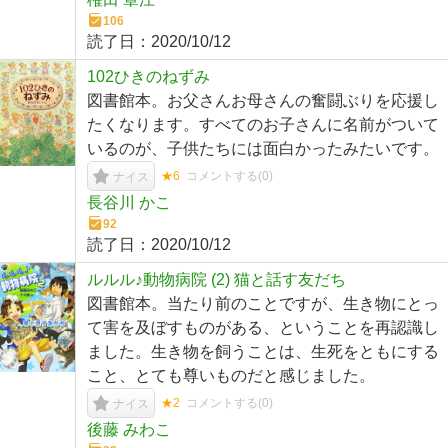
106
読了日：
2020/10/12
102ひきのねずみ
図書館本。お父さんお母さんの奮闘ぶりを応援し
たくなります。すべてのお子さんに名前がついて
いるのが、子供たちには面白かったみたいです。
★6
コメントする(
0
)
ナイス
長谷川 かこ
92
読了日：
2020/10/12
ルルル♪動物病院 (2) 猫と話す友だち
図書館本。当たり前のことですが、生き物にとっ
て害を及ぼすものがある、ということを再認識し
ました。生き物を飼うことは、生死をともにする
こと、とても尊いものだと感じました。
★2
コメントする(
0
)
ナイス
後藤 みわこ