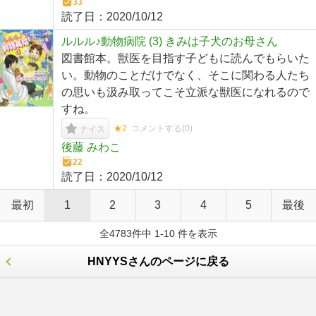
33
読了日：
2020/10/12
ルルル♪動物病院 (3) きみは子犬のお母さん
図書館本。獣医を目指す子どもに読んでもらいた
い。動物のことだけでなく、そこに関わる人たち
の思いも汲み取ってこそ立派な獣医になれるので
すね。
★2
コメントする(
0
)
ナイス
後藤 みわこ
22
読了日：
2020/10/12
最初
1
2
3
4
5
最後
全4783件中 1-10 件を表示
HNYYSさんのページに戻る