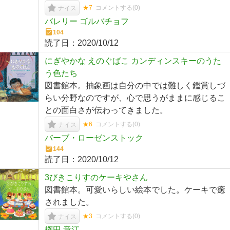
★7
コメントする(
0
)
ナイス
バレリー ゴルバチョフ
104
読了日：
2020/10/12
にぎやかな えのぐばこ カンディンスキーのうた
う色たち
図書館本。抽象画は自分の中では難しく鑑賞しづ
らい分野なのですが、心で思うがままに感じるこ
との面白さが伝わってきました。
★6
コメントする(
0
)
ナイス
バーブ・ローゼンストック
144
読了日：
2020/10/12
3びきこりすのケーキやさん
図書館本。可愛いらしい絵本でした。ケーキで癒
されました。
★3
コメントする(
0
)
ナイス
権田 章江