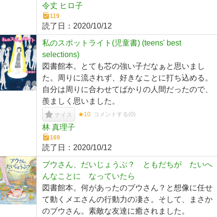
令丈 ヒロ子
119
読了日：
2020/10/12
私のスポットライト(児童書) (teens' best
selections)
図書館本。とても芯の強い子だなぁと思いまし
た。周りに流されず、好きなことに打ち込める。
自分は周りに合わせてばかりの人間だったので、
羨ましく思いました。
★10
コメントする(
0
)
ナイス
林 真理子
169
読了日：
2020/10/12
ブウさん、だいじょうぶ？ ともだちが たいへ
んなことに なっていたら
図書館本。何があったのブウさん？と想像に任せ
て動くメエさんの行動力の凄さ。そして、まさか
のブウさん。素敵な友達に癒されました。