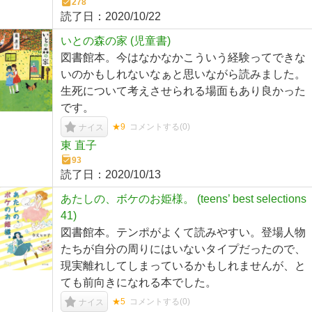
278
読了日：
2020/10/22
いとの森の家 (児童書)
図書館本。今はなかなかこういう経験ってできな
いのかもしれないなぁと思いながら読みました。
生死について考えさせられる場面もあり良かった
です。
★9
コメントする(
0
)
ナイス
東 直子
93
読了日：
2020/10/13
あたしの、ボケのお姫様。 (teens’ best selections
41)
図書館本。テンポがよくて読みやすい。登場人物
たちが自分の周りにはいないタイプだったので、
現実離れしてしまっているかもしれませんが、と
ても前向きになれる本でした。
★5
コメントする(
0
)
ナイス