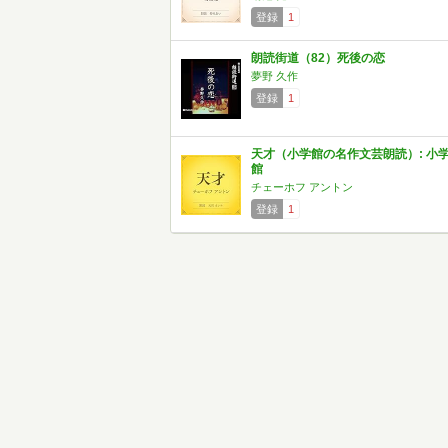
登録
1
朗読街道（82）死後の恋
夢野 久作
登録
1
天才（小学館の名作文芸朗読）: 小
館
チェーホフ アントン
登録
1