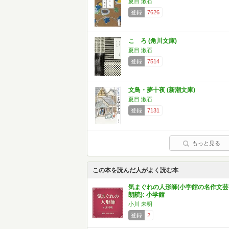
夏目 漱石
登録
7626
こゝろ (角川文庫)
夏目 漱石
登録
7514
文鳥・夢十夜 (新潮文庫)
夏目 漱石
登録
7131
もっと見る
この本を読んだ人がよく読む本
気まぐれの人形師(小学館の名作文芸
朗読): 小学館
小川 未明
登録
2