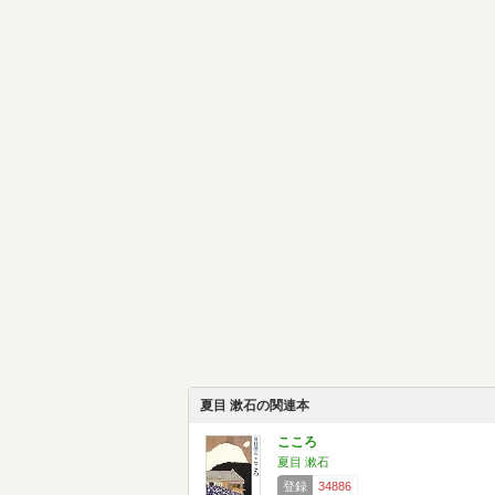
夏目 漱石の関連本
こころ
夏目 漱石
登録
34886