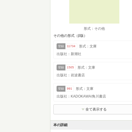
形式：その他
その他の形式（β版）
形式：文庫
登録
11734
出版社：新潮社
形式：文庫
登録
1505
出版社：岩波書店
形式：文庫
登録
991
出版社：KADOKAWA/角川書店
全て表示する
本の詳細