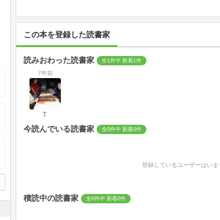
この本を登録した読書家
読みおわった読書家
全1件中 新着1件
7年前
T
今読んでいる読書家
全0件中 新着0件
登録しているユーザーはいま
積読中の読書家
全0件中 新着0件