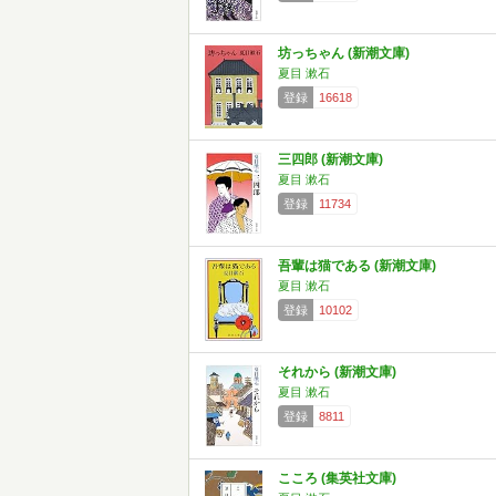
坊っちゃん (新潮文庫)
夏目 漱石
登録
16618
三四郎 (新潮文庫)
夏目 漱石
登録
11734
吾輩は猫である (新潮文庫)
夏目 漱石
登録
10102
それから (新潮文庫)
夏目 漱石
登録
8811
こころ (集英社文庫)