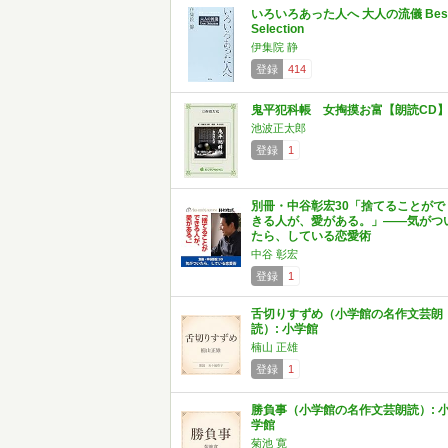
いろいろあった人へ 大人の流儀 Bes
Selection
伊集院 静
登録
414
鬼平犯科帳 女掏摸お富【朗読CD
池波正太郎
登録
1
別冊・中谷彰宏30「捨てることがで
きる人が、愛がある。」――気がつ
たら、している恋愛術
中谷 彰宏
登録
1
舌切りすずめ（小学館の名作文芸朗
読）: 小学館
楠山 正雄
登録
1
勝負事（小学館の名作文芸朗読）: 
学館
菊池 寛