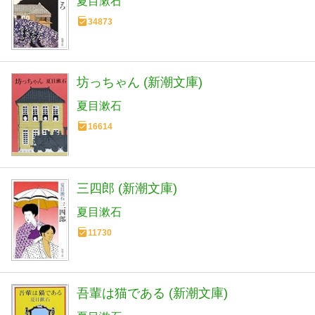
夏目漱石
34873
坊っちゃん (新潮文庫)
夏目漱石
16614
三四郎 (新潮文庫)
夏目漱石
11730
吾輩は猫である (新潮文庫)