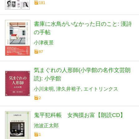
181
書庫に水鳥がいなかった日のこと: 漢詩
の手帖
小津夜景
97
気まぐれの人形師(小学館の名作文芸朗
読): 小学館
小川未明
津久井裕子
エイトリンクス
2
鬼平犯科帳 女掏摸お富【朗読CD】
池波正太郎
1