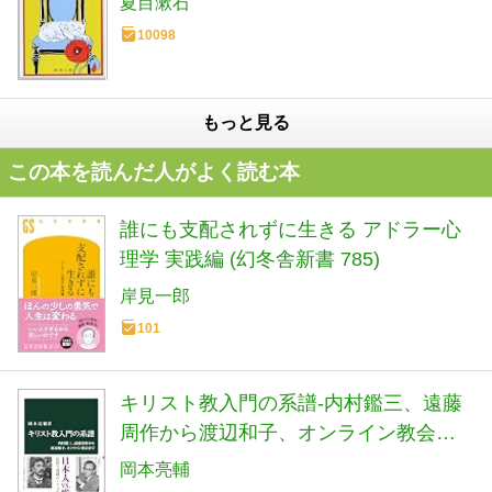
夏目漱石
10098
もっと見る
この本を読んだ人がよく読む本
誰にも支配されずに生きる アドラー心
理学 実践編 (幻冬舎新書 785)
岸見一郎
101
キリスト教入門の系譜-内村鑑三、遠藤
周作から渡辺和子、オンライン教会ま
で (中公新書 2893)
岡本亮輔