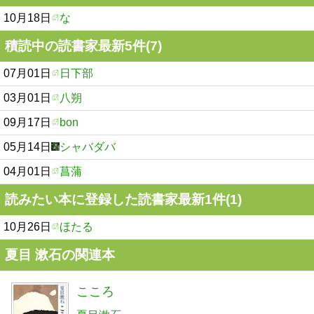
10月18日
な
積読中の読書家最新5件(7)
07月01日
日下部
03月01日
八朔
09月17日
bon
05月14日
シャバダバ
04月01日
菖蒲
読みたい本に登録した読書家最新1件(1)
10月26日
ほたる
夏目 漱石の関連本
こころ