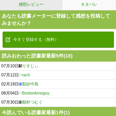
感想レビュー
ネタバレ
あなたも読書メーターに登録して感想を投稿して
みませんか？
今すぐ登録する（無料）
読みおわった読書家最新5件(18)
07月10日
りすじぃ
07月12日
rach
02月19日
梨紗中島
08月04日
Bostonkineguy
07月30日
都村つむぐ
今読んでいる読書家最新1件(1)