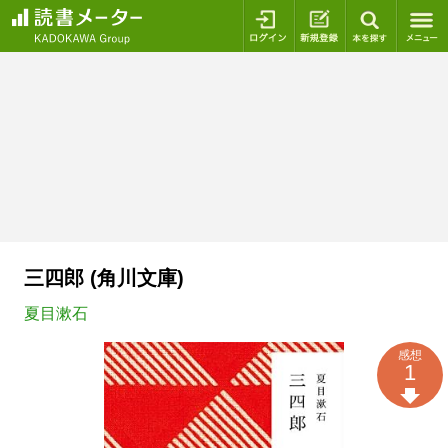
ログイン
新規登録
本を探
三四郎 (角川文庫)
夏目漱石
感想
1