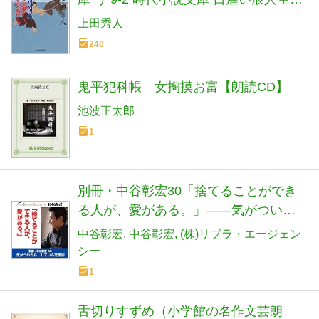
録 2)
上田秀人
240
鬼平犯科帳 女掏摸お富【朗読CD】
池波正太郎
1
別冊・中谷彰宏30「捨てることができ
る人が、愛がある。」――気がついた
ら、している恋愛術
中谷彰宏
中谷彰宏
(株)リブラ・エージェン
シー
1
舌切りすずめ（小学館の名作文芸朗