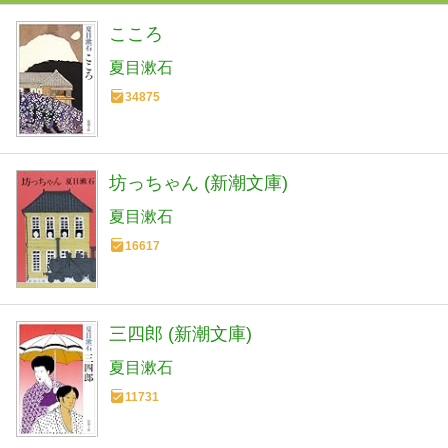
こころ
夏目漱石
34875
坊っちゃん (新潮文庫)
夏目漱石
16617
三四郎 (新潮文庫)
夏目漱石
11731