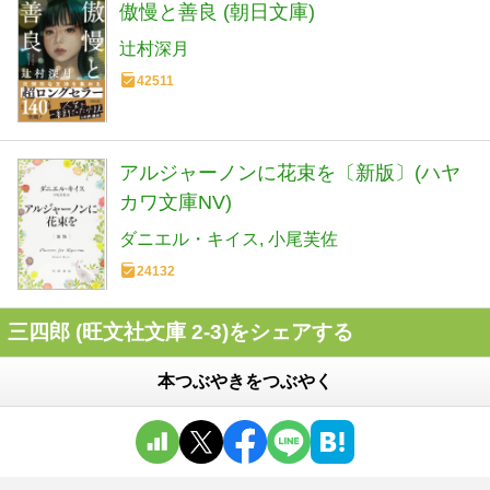
傲慢と善良 (朝日文庫)
辻村深月
42511
アルジャーノンに花束を〔新版〕(ハヤ
カワ文庫NV)
ダニエル・キイス
小尾芙佐
24132
三四郎 (旺文社文庫 2-3)をシェアする
本つぶやきをつぶやく