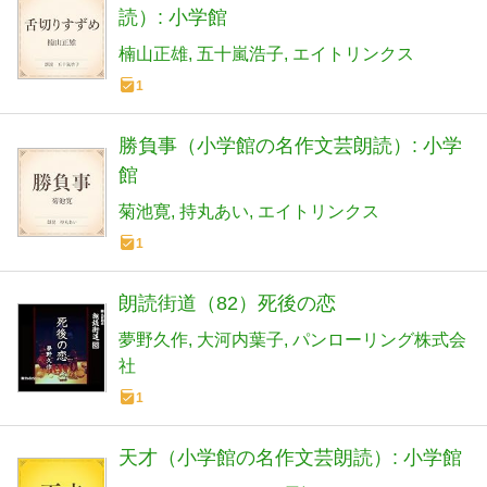
読）: 小学館
楠山正雄
五十嵐浩子
エイトリンクス
1
勝負事（小学館の名作文芸朗読）: 小学
館
菊池寛
持丸あい
エイトリンクス
1
朗読街道（82）死後の恋
夢野久作
大河内葉子
パンローリング株式会
社
1
天才（小学館の名作文芸朗読）: 小学館