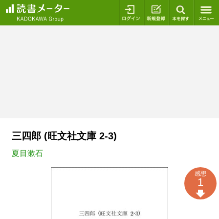
ログイン
新規登録
本を探
三四郎 (旺文社文庫 2-3)
夏目漱石
感想
1