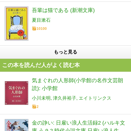
吾輩は猫である (新潮文庫)
夏目漱石
10100
もっと見る
この本を読んだ人がよく読む本
気まぐれの人形師(小学館の名作文芸朗
読): 小学館
小川未明
津久井裕子
エイトリンクス
2
金の諍い: 日雇い浪人生活録2 (ハルキ文
庫 う 9-2 時代小説文庫 日雇い浪人生活