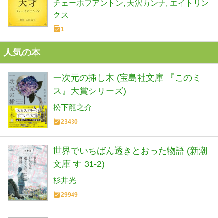
チェーホフアントン
天沢カンナ
エイトリン
クス
1
人気の本
一次元の挿し木 (宝島社文庫 『このミ
ス』大賞シリーズ)
松下龍之介
23430
世界でいちばん透きとおった物語 (新潮
文庫 す 31-2)
杉井光
29949