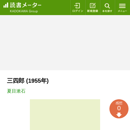
ログイン
新規登録
本を探
三四郎 (1955年)
夏目漱石
感想
0