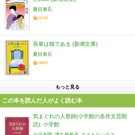
夏目漱石
11730
吾輩は猫である (新潮文庫)
夏目漱石
10097
もっと見る
この本を読んだ人がよく読む本
気まぐれの人形師(小学館の名作文芸朗
読): 小学館
小川未明
津久井裕子
エイトリンクス