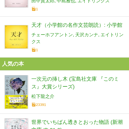
田中貢太郎
中島雅也
エイトリンクス
1
天才（小学館の名作文芸朗読）: 小学館
チェーホフアントン
天沢カンナ
エイトリン
クス
1
人気の本
一次元の挿し木 (宝島社文庫 『このミ
ス』大賞シリーズ)
松下龍之介
23391
世界でいちばん透きとおった物語 (新潮