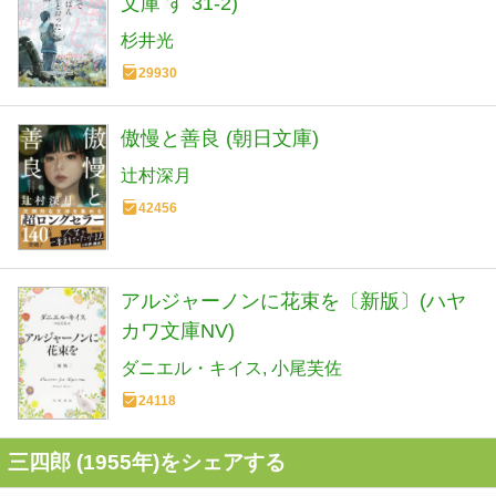
文庫 す 31-2)
杉井光
29930
傲慢と善良 (朝日文庫)
辻村深月
42456
アルジャーノンに花束を〔新版〕(ハヤ
カワ文庫NV)
ダニエル・キイス
小尾芙佐
24118
三四郎 (1955年)をシェアする