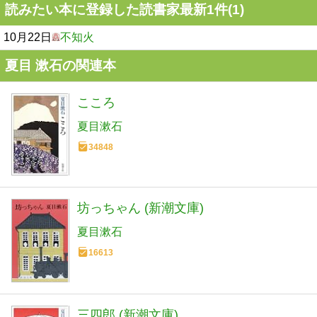
読みたい本に登録した読書家最新1件(1)
10月22日
不知火
夏目 漱石の関連本
こころ
夏目漱石
34848
坊っちゃん (新潮文庫)
夏目漱石
16613
三四郎 (新潮文庫)