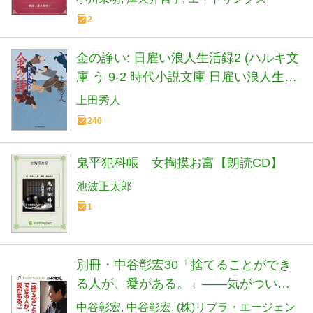
2
金の諍い: 日雇い浪人生活録2 (ハルキ文
庫 う 9-2 時代小説文庫 日雇い浪人生活
録 2)
上田秀人
240
鬼平犯科帳 女掏摸お富【朗読CD】
池波正太郎
1
別冊・中谷彰宏30「捨てることができ
る人が、愛がある。」――気がついた
ら、している恋愛術
中谷彰宏
中谷彰宏
(株)リブラ・エージェン