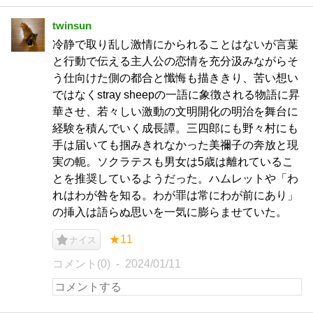
twinsun
冷静で取り乱し激情にかられることはないが言葉
と行動で伝える主人公の恋情を充分汲みながらそ
う仕向けた側の都合と懺悔も描ききり、苦い想い
ではなくstray sheepの一語に象徴される物語に昇
華させ、若々しい激動の文明開化の明治を舞台に
経験を積んでいく成長譚。三四郎にも野々村にも
手は届いても掴みきれなかった美禰子の奔放と現
実の軛。ソクラテスも男女は5歳は離れているこ
とを推奨しているようだった。ハムレットや「わ
れはわが咎を知る。わが罪は常にわが前にあり」
の挿入は語らぬ思いを一気に膨らませていた。
★11
ナイス
コメント(0)
2024/01/11