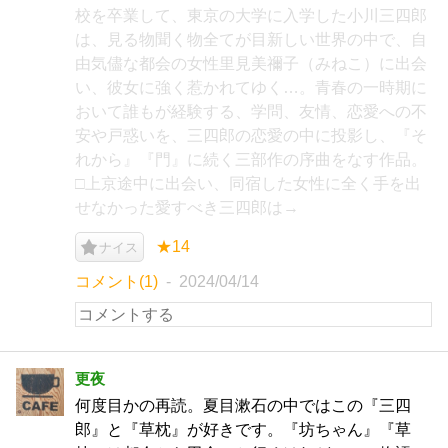
校を卒業して、東京の大学に入学した小川三四郎
は、見る物聞く物全てが目新しい世界の中で、自
由気儘な都会の女性里見美禰子（みねこ）に出会
い、彼女に強く惹かれてゆく…。青春の一時期に
おいて誰もが経験する、学問、友情、恋愛への不
安や戸惑いを、三四郎の恋愛の中に投影し、『そ
れから』『門』に続く三部作の序曲をなす作品。
□上京途中に出会い、同宿した女性に全く手を出
せなかった愛すべき三四郎は→
★14
ナイス
コメント(1)
2024/04/14
更夜
何度目かの再読。夏目漱石の中ではこの『三四
郎』と『草枕』が好きです。『坊ちゃん』『草