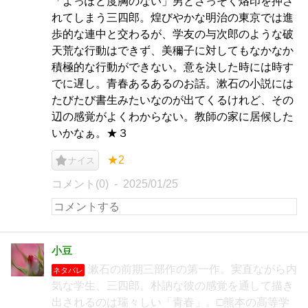
「よっぽど度胸のない」男とさっそく烙印を押さ
れてしまう三四郎。煌びやかな明治の東京では進
歩的な連中と交わるが、学友の与次郎のような破
天荒な行動はできず、美穪子に対してもなかなか
積極的な行動ができない。意を決した時には時す
でに遅し。青春あるあるのお話。漱石の小説には
たびたび書生みたいなのが出てくるけれど、その
辺の感覚がよくわからない。教師の家に居候した
いかなぁ。★３
★2
ナイス
コメント(0)
2025/01/25
小豆
漱石の前期三部作の第一作。実直ながら内
ネタバレ
気な学生、三四郎。朴訥な彼の感覚を通して描き
出されるのは瑞々しい「青春」。□熊本の高等学