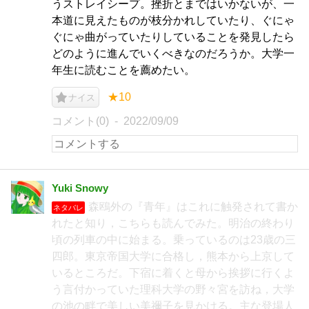
うストレイシープ。挫折とまではいかないが、一
本道に見えたものが枝分かれしていたり、ぐにゃ
ぐにゃ曲がっていたりしていることを発見したら
どのように進んでいくべきなのだろうか。大学一
年生に読むことを薦めたい。
★10
ナイス
コメント(0)
2022/09/09
Yuki Snowy
森鴎外の『青年』はこれに触発されて書か
ネタバレ
れたと知り，こちらも読んでみた。明治の終わり
頃の列車の中に始まる。乗っているのは23歳の三
四郎。東京帝国大学に合格し，熊本から上京して
いるところだ。下宿に着くと母から挨拶に行くよ
う言付かっていた理科大学の野々宮を訪ね，大学
の池の畔で美しい美禰子を見かける。主な登場人