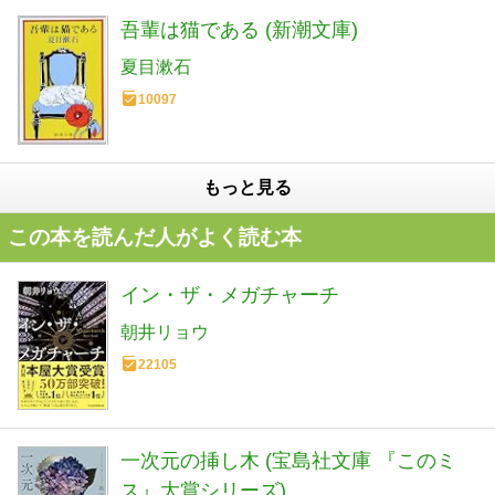
吾輩は猫である (新潮文庫)
夏目漱石
10097
もっと見る
この本を読んだ人がよく読む本
イン・ザ・メガチャーチ
朝井リョウ
22105
一次元の挿し木 (宝島社文庫 『このミ
ス』大賞シリーズ)