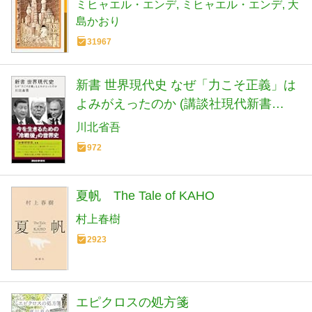
ミヒャエル・エンデ
ミヒャエル・エンデ
大
島かおり
31967
新書 世界現代史 なぜ「力こそ正義」は
よみがえったのか (講談社現代新書
2798)
川北省吾
972
夏帆 The Tale of KAHO
村上春樹
2923
エピクロスの処方箋