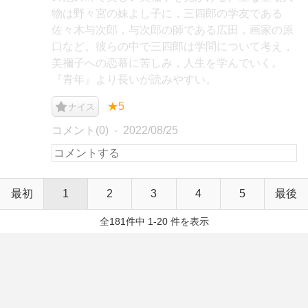
物は野々宮の妹よし子に，三四郎の学友である
佐々木与次郎，与次郎の師である広田，画家の原
口など。彼らの中で三四郎は学問について考え，
美禰子への恋慕に苦しみ，人生を学んでいく。
『青年』より長いが読みやすい。
★5
ナイス
コメント(0)
2022/08/25
最初
1
2
3
4
5
最後
全181件中 1-20 件を表示