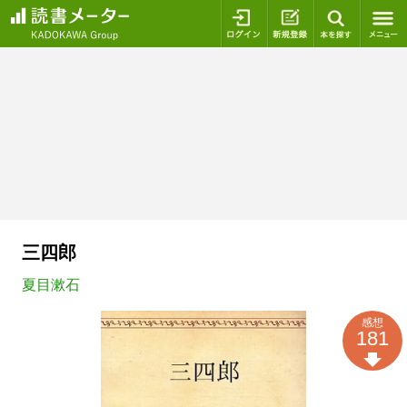
ログイン
新規登録
本を探
三四郎
夏目漱石
感想
181