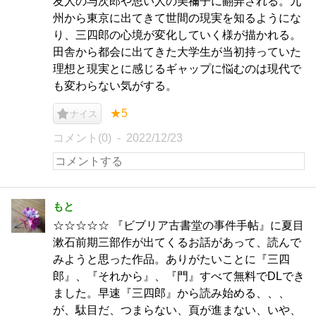
友人の与次郎や思い人の美禰子に翻弄される。九
州から東京に出てきて世間の現実を知るようにな
り、三四郎の心境が変化していく様が描かれる。
田舎から都会に出てきた大学生が当初持っていた
理想と現実とに感じるギャップに悩むのは現代で
も変わらない気がする。
★5
ナイス
コメント(0)
2022/12/23
もと
☆☆☆☆☆ 『ビブリア古書堂の事件手帖』に夏目
漱石前期三部作が出てくるお話があって、読んで
みようと思った作品。ありがたいことに『三四
郎』、『それから』、『門』すべて無料でDLでき
ました。早速『三四郎』から読み始める、、、
が、駄目だ、つまらない、頁が進まない、いや、