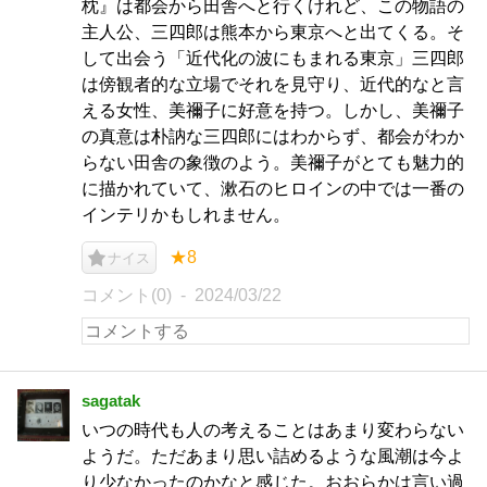
枕』は都会から田舎へと行くけれど、この物語の
主人公、三四郎は熊本から東京へと出てくる。そ
して出会う「近代化の波にもまれる東京」三四郎
は傍観者的な立場でそれを見守り、近代的なと言
える女性、美禰子に好意を持つ。しかし、美禰子
の真意は朴訥な三四郎にはわからず、都会がわか
らない田舎の象徴のよう。美禰子がとても魅力的
に描かれていて、漱石のヒロインの中では一番の
インテリかもしれません。
★8
ナイス
コメント(0)
2024/03/22
sagatak
いつの時代も人の考えることはあまり変わらない
ようだ。ただあまり思い詰めるような風潮は今よ
り少なかったのかなと感じた。おおらかは言い過