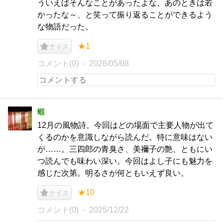
ういえばそんなことがあったよな、あのときは若
かったな～、と笑って振り返ることができるよう
な物語だった。
★1
ナイス
コメント(0)
2026/05/08
蝦
12月の風物詩。今回はどの場面で主要人物が出て
くるのかを意識しながら読んだ。特に意味はない
が……。三四郎の青臭さ、美禰子の艶、ともにい
つ読んでも味わい深い。今回はよし子にも魅力を
感じた次第。明るさが何ともいえず良い。
★10
ナイス
コメント(0)
2025/12/22