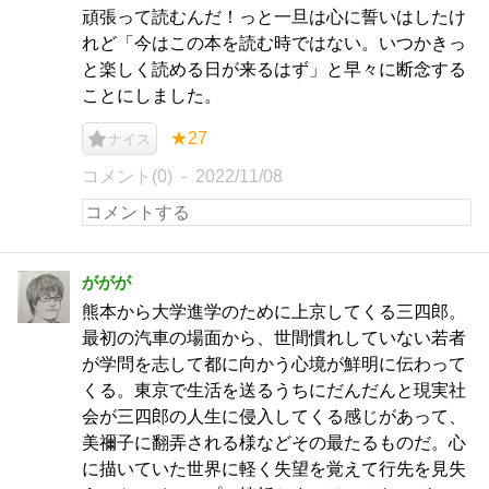
頑張って読むんだ！っと一旦は心に誓いはしたけ
れど「今はこの本を読む時ではない。いつかきっ
と楽しく読める日が来るはず」と早々に断念する
ことにしました。
★27
ナイス
コメント(0)
2022/11/08
ががが
熊本から大学進学のために上京してくる三四郎。
最初の汽車の場面から、世間慣れしていない若者
が学問を志して都に向かう心境が鮮明に伝わって
くる。東京で生活を送るうちにだんだんと現実社
会が三四郎の人生に侵入してくる感じがあって、
美禰子に翻弄される様などその最たるものだ。心
に描いていた世界に軽く失望を覚えて行先を見失