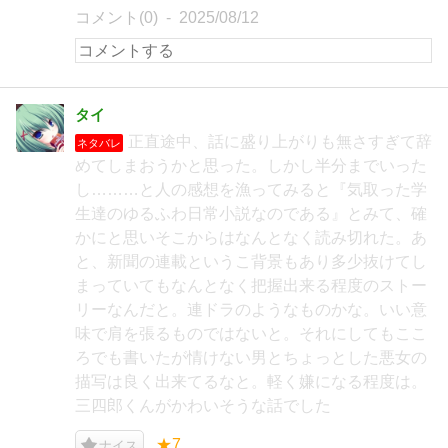
コメント(0)
2025/08/12
タイ
正直途中、話に盛り上がりも無さすぎて辞
ネタバレ
めてしまおうかと思った。しかし半分までいった
し………と人の感想を漁ってみると『気取った学
生達のゆるふわ日常小説なのである』とみて、確
かにと思いそこからはなんとなく読み切れた。あ
と、新聞の連載というこ背景もあり多少抜けてし
まっていてもなんとなく把握出来る程度のストー
リーなんだと。連ドラのようなものかな。いい意
味で肩を張るものではないと。それにしてもここ
ろでも書いたが情けない男とちょっとした悪女の
描写は良く出来てるなと。軽く嫌になる程度は。
三四郎くんがかわいそうな話でした
★7
ナイス