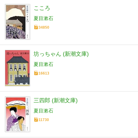
こころ
夏目漱石
34850
坊っちゃん (新潮文庫)
夏目漱石
16613
三四郎 (新潮文庫)
夏目漱石
11730