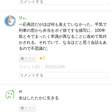
りぃ
一応再読だがほぼ何も覚えていなかった。平気で
列車の窓から弁当をポイ捨てする描写に、100年
前と今でまったく常識が異なることに改めて気付
かされる。それでいて、なるほどと思う会話もあ
るので不思議だ。
★5
ナイス
コメント(0)
2025/12/08
at
女はしたたかに生きる
ナイス