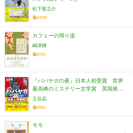
松下龍之介
23392
カフェーの帰り道
嶋津輝
6234
『ババヤガの夜』日本人初受賞 世界
最高峰のミステリー文学賞 英国推理
作家協会賞(ダガー賞） (河出文庫 お 46-
王谷晶
1)
9910
モモ