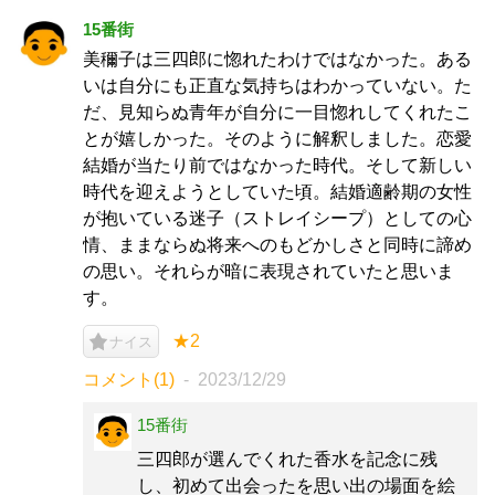
15番街
美穪子は三四郎に惚れたわけではなかった。ある
いは自分にも正直な気持ちはわかっていない。た
だ、見知らぬ青年が自分に一目惚れしてくれたこ
とが嬉しかった。そのように解釈しました。恋愛
結婚が当たり前ではなかった時代。そして新しい
時代を迎えようとしていた頃。結婚適齢期の女性
が抱いている迷子（ストレイシープ）としての心
情、ままならぬ将来へのもどかしさと同時に諦め
の思い。それらが暗に表現されていたと思いま
す。
★2
ナイス
コメント(1)
2023/12/29
15番街
三四郎が選んでくれた香水を記念に残
し、初めて出会ったを思い出の場面を絵