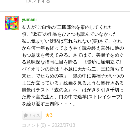
yumani
友人が“ご自慢の“三四郎池を案内してくれた
頃、“漱石”の作品をひとつも読んでいなかった
私…気まずい沈黙は忘れられない(笑)さて、それ
から何十年も経ってようやく読み終え言外に池の
もつ意味を考えてみる。さてはて、美彌子をめぐ
る意味深な描写に目を瞠る。《暖炉に蝋燭立て》
バイオリンの音は「不意に天から二、三粒落ちて
来た、でたらめの雹」「鏡の中に美禰子がいつの
まにか立っている」絵画を見るような奥行きある
風景はラスト『森の女』へ。はがきを引き千切っ
た野々宮先生と、口の中で迷羊(ストレイシープ)
を繰り返す三四郎・・・。
★3
ナイス
コメント(0)
2023/07/13