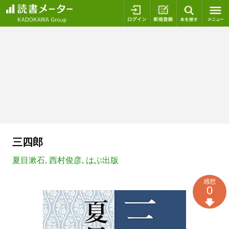
ログイン
新規登録
本を探
三四郎
夏目漱石
,
西村俊彦
,
はぶ出版
感想
0