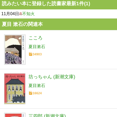
読みたい本に登録した読書家最新1件(1)
11月04日
不知火
夏目 漱石の関連本
こころ
夏目漱石
34903
坊っちゃん (新潮文庫)
夏目漱石
16624
三四郎 (新潮文庫)