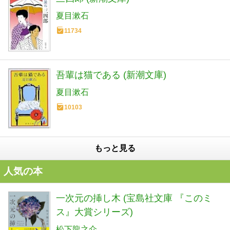
夏目漱石
11734
吾輩は猫である (新潮文庫)
夏目漱石
10103
もっと見る
人気の本
一次元の挿し木 (宝島社文庫 『このミ
ス』大賞シリーズ)
松下龍之介