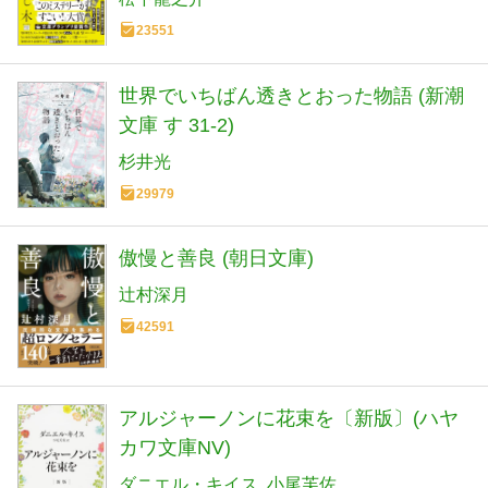
23551
世界でいちばん透きとおった物語 (新潮
文庫 す 31-2)
杉井光
29979
傲慢と善良 (朝日文庫)
辻村深月
42591
アルジャーノンに花束を〔新版〕(ハヤ
カワ文庫NV)
ダニエル・キイス
小尾芙佐