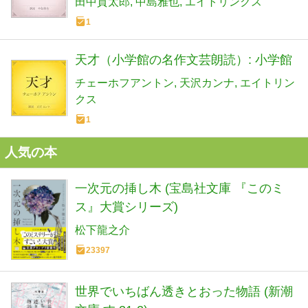
田中貢太郎
中島雅也
エイトリンクス
1
天才（小学館の名作文芸朗読）: 小学館
チェーホフアントン
天沢カンナ
エイトリン
クス
1
人気の本
一次元の挿し木 (宝島社文庫 『このミ
ス』大賞シリーズ)
松下龍之介
23397
世界でいちばん透きとおった物語 (新潮