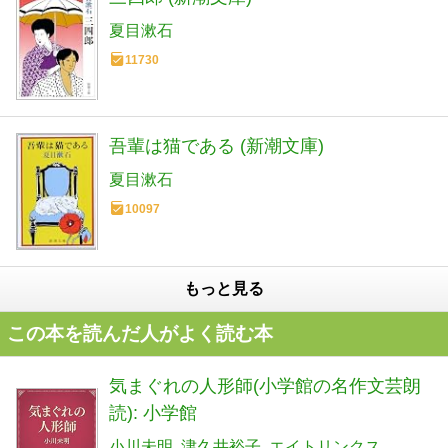
夏目漱石
11730
吾輩は猫である (新潮文庫)
夏目漱石
10097
もっと見る
この本を読んだ人がよく読む本
気まぐれの人形師(小学館の名作文芸朗
読): 小学館
小川未明
津久井裕子
エイトリンクス