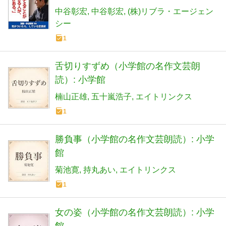
ら、している恋愛術
中谷彰宏
中谷彰宏
(株)リブラ・エージェン
シー
1
舌切りすずめ（小学館の名作文芸朗
読）: 小学館
楠山正雄
五十嵐浩子
エイトリンクス
1
勝負事（小学館の名作文芸朗読）: 小学
館
菊池寛
持丸あい
エイトリンクス
1
女の姿（小学館の名作文芸朗読）: 小学
館