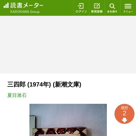
ログイン
新規登録
本を探
三四郎 (1974年) (新潮文庫)
夏目漱石
感想
2