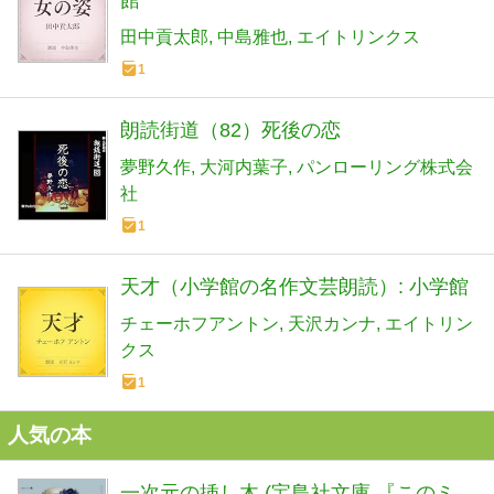
田中貢太郎
中島雅也
エイトリンクス
1
朗読街道（82）死後の恋
夢野久作
大河内葉子
パンローリング株式会
社
1
天才（小学館の名作文芸朗読）: 小学館
チェーホフアントン
天沢カンナ
エイトリン
クス
1
人気の本
一次元の挿し木 (宝島社文庫 『このミ