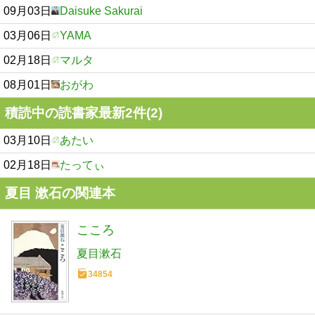
09月03日
Daisuke Sakurai
03月06日
YAMA
02月18日
マルタ
08月01日
おがわ
積読中の読書家最新2件(2)
03月10日
あたい
02月18日
たってぃ
夏目 漱石の関連本
こころ
夏目漱石
34854