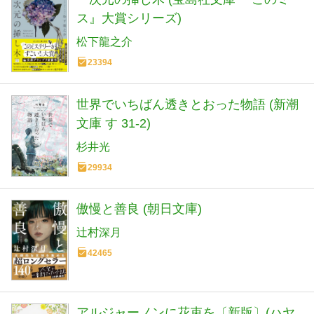
ス』大賞シリーズ)
松下龍之介
23394
世界でいちばん透きとおった物語 (新潮
文庫 す 31-2)
杉井光
29934
傲慢と善良 (朝日文庫)
辻村深月
42465
アルジャーノンに花束を〔新版〕(ハヤ