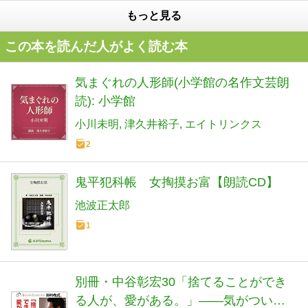
もっと見る
この本を読んだ人がよく読む本
気まぐれの人形師(小学館の名作文芸朗
読): 小学館
小川未明
津久井裕子
エイトリンクス
2
鬼平犯科帳 女掏摸お富【朗読CD】
池波正太郎
1
別冊・中谷彰宏30「捨てることができ
る人が、愛がある。」――気がついた