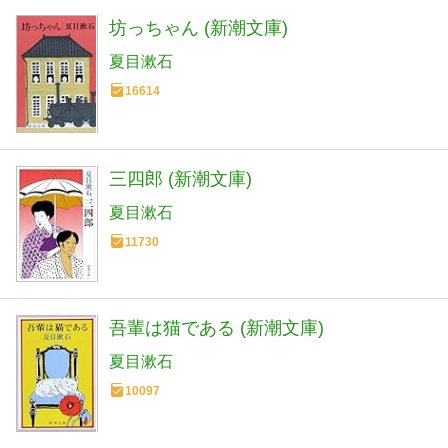
坊っちゃん (新潮文庫)
夏目漱石
16614
三四郎 (新潮文庫)
夏目漱石
11730
吾輩は猫である (新潮文庫)
夏目漱石
10097