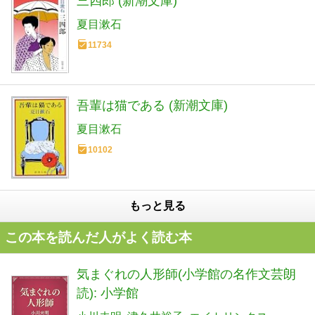
三四郎 (新潮文庫)
夏目漱石
11734
吾輩は猫である (新潮文庫)
夏目漱石
10102
もっと見る
この本を読んだ人がよく読む本
気まぐれの人形師(小学館の名作文芸朗
読): 小学館