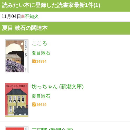
読みたい本に登録した読書家最新1件(1)
11月04日
不知火
夏目 漱石の関連本
こころ
夏目漱石
34894
坊っちゃん (新潮文庫)
夏目漱石
16619