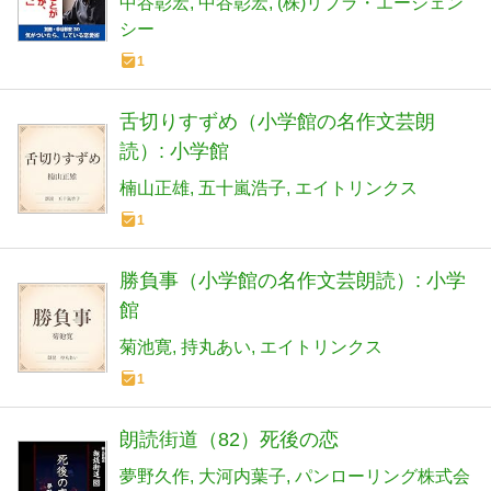
中谷彰宏
中谷彰宏
(株)リブラ・エージェン
シー
1
舌切りすずめ（小学館の名作文芸朗
読）: 小学館
楠山正雄
五十嵐浩子
エイトリンクス
1
勝負事（小学館の名作文芸朗読）: 小学
館
菊池寛
持丸あい
エイトリンクス
1
朗読街道（82）死後の恋
夢野久作
大河内葉子
パンローリング株式会