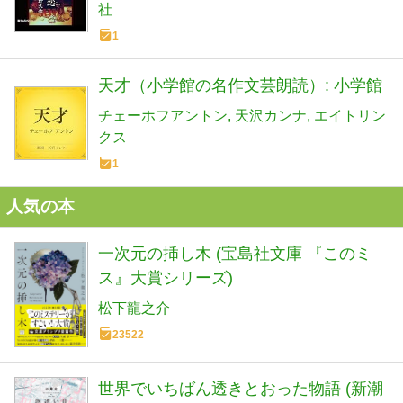
社
1
天才（小学館の名作文芸朗読）: 小学館
チェーホフアントン
天沢カンナ
エイトリン
クス
1
人気の本
一次元の挿し木 (宝島社文庫 『このミ
ス』大賞シリーズ)
松下龍之介
23522
世界でいちばん透きとおった物語 (新潮