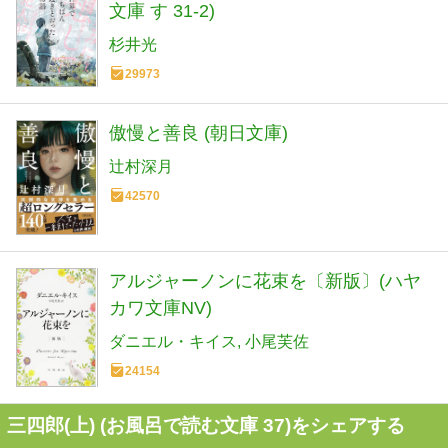
文庫 す 31-2)
杉井光
29973
傲慢と善良 (朝日文庫)
辻村深月
42570
アルジャーノンに花束を〔新版〕(ハヤ
カワ文庫NV)
ダニエル・キイス
小尾芙佐
24154
三四郎(上) (お風呂で読む文庫 37)をシェアする