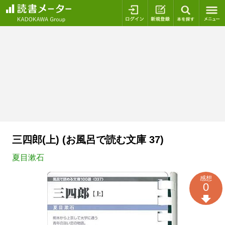
ログイン
新規登録
本を探
三四郎(上) (お風呂で読む文庫 37)
夏目漱石
感想
0