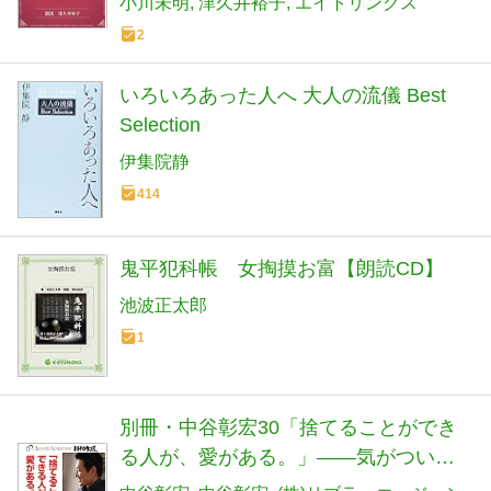
小川未明
津久井裕子
エイトリンクス
2
いろいろあった人へ 大人の流儀 Best
Selection
伊集院静
414
鬼平犯科帳 女掏摸お富【朗読CD】
池波正太郎
1
別冊・中谷彰宏30「捨てることができ
る人が、愛がある。」――気がついた
ら、している恋愛術