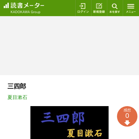
ログイン
新規登録
本を探
三四郎
夏目漱石
感想
0