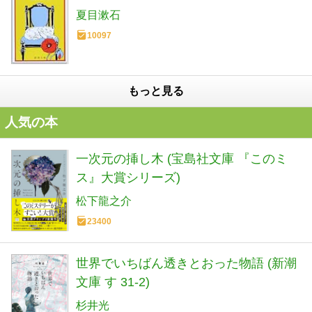
夏目漱石
10097
もっと見る
人気の本
一次元の挿し木 (宝島社文庫 『このミ
ス』大賞シリーズ)
松下龍之介
23400
世界でいちばん透きとおった物語 (新潮
文庫 す 31-2)
杉井光