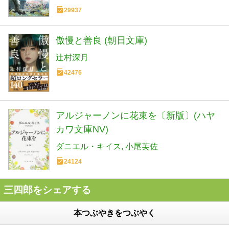
29937
傲慢と善良 (朝日文庫)
辻村深月
42476
アルジャーノンに花束を〔新版〕(ハヤ
カワ文庫NV)
ダニエル・キイス
小尾芙佐
24124
三四郎をシェアする
本つぶやきをつぶやく