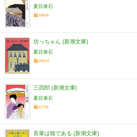
夏目漱石
34856
坊っちゃん (新潮文庫)
夏目漱石
16614
三四郎 (新潮文庫)
夏目漱石
11730
吾輩は猫である (新潮文庫)