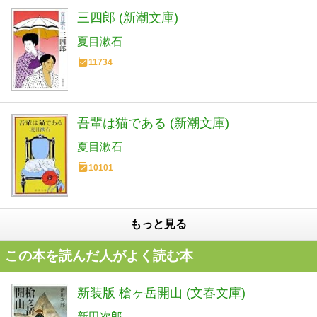
三四郎 (新潮文庫)
夏目漱石
11734
吾輩は猫である (新潮文庫)
夏目漱石
10101
もっと見る
この本を読んだ人がよく読む本
新装版 槍ヶ岳開山 (文春文庫)
新田次郎