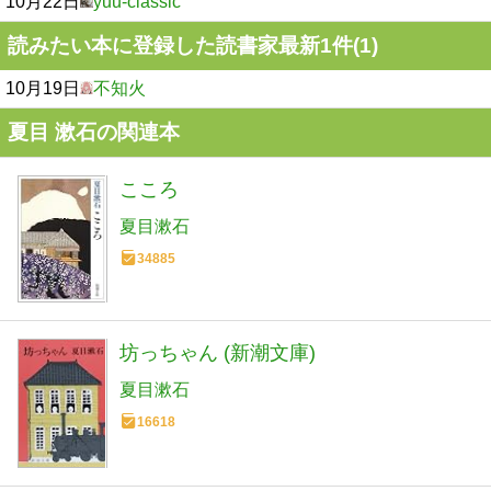
10月22日
yuu-classic
読みたい本に登録した読書家最新1件(1)
10月19日
不知火
夏目 漱石の関連本
こころ
夏目漱石
34885
坊っちゃん (新潮文庫)
夏目漱石
16618