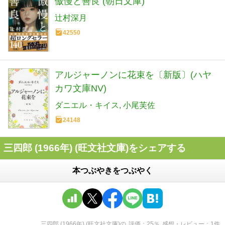
傲慢と善良 (朝日文庫)
辻村深月
42550
アルジャーノンに花束を〔新版〕(ハヤ
カワ文庫NV)
ダニエル・キイス
小尾芙佐
24148
三四郎 (1966年) (旺文社文庫)をシェアする
本つぶやきをつぶやく
三四郎 (1966年) (旺文社文庫)
の
評価
25
％
感想・レビュー
1
件