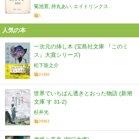
菊池寛
持丸あい
エイトリンクス
1
人気の本
一次元の挿し木 (宝島社文庫 『このミ
ス』大賞シリーズ)
松下龍之介
23480
世界でいちばん透きとおった物語 (新潮
文庫 す 31-2)
杉井光
29963