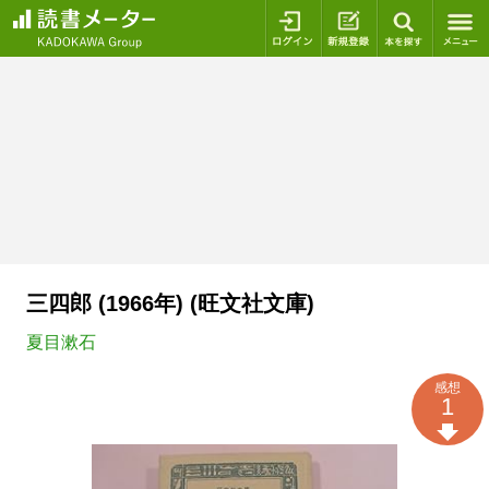
ログイン
新規登録
本を探
三四郎 (1966年) (旺文社文庫)
夏目漱石
感想
1