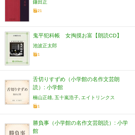
鎌田正
21
鬼平犯科帳 女掏摸お富【朗読CD】
池波正太郎
1
舌切りすずめ（小学館の名作文芸朗
読）: 小学館
楠山正雄
五十嵐浩子
エイトリンクス
1
勝負事（小学館の名作文芸朗読）: 小学
館