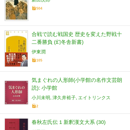
504
合戦で読む戦国史 歴史を変えた野戦十
二番勝負 (幻冬舎新書)
伊東潤
105
気まぐれの人形師(小学館の名作文芸朗
読): 小学館
小川未明
津久井裕子
エイトリンクス
2
春秋左氏伝 1 新釈漢文大系 (30)