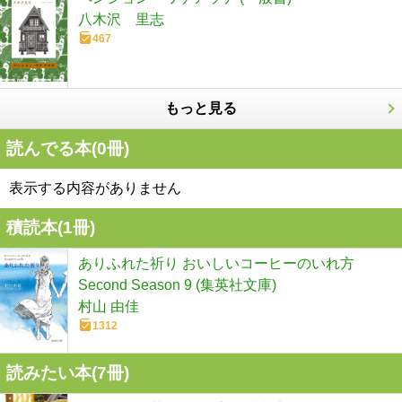
八木沢 里志
467
もっと見る
読んでる本(
0
冊)
表示する内容がありません
積読本(
1
冊)
ありふれた祈り おいしいコーヒーのいれ方
Second Season 9 (集英社文庫)
村山 由佳
1312
読みたい本(
7
冊)