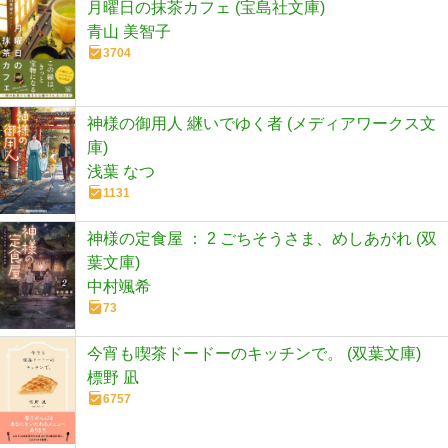
月曜日の抹茶カフェ (宝島社文庫)
青山 美智子
3704
神様の御用人 継いでゆく者 (メディアワークス文
庫)
浅葉 なつ
1131
神様の定食屋 ： 2 ごちそうさま、めしあがれ (双
葉文庫)
中村颯希
73
今宵も喫茶ドードーのキッチンで。 (双葉文庫)
標野 凪
6757