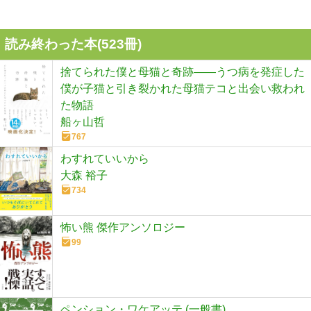
読み終わった本(
523
冊)
捨てられた僕と母猫と奇跡――うつ病を発症した
僕が子猫と引き裂かれた母猫テコと出会い救われ
た物語
船ヶ山哲
767
わすれていいから
大森 裕子
734
怖い熊 傑作アンソロジー
99
ペンション・ワケアッテ (一般書)