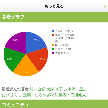
もっと見る
著者グラフ
八木沢 里志(1)
漫画：しろやぎ秋
吾,解説：三浦健太
20%
20%
(1)
船ヶ山哲(1)
おづ まりこ(1)
大森 裕子(1)
20%
20%
20%
最近読んだ著者:
船ヶ山哲
大森 裕子
八木沢 里志
おづ まりこ
漫画：しろやぎ秋吾,解説：三浦健太
コミュニティ