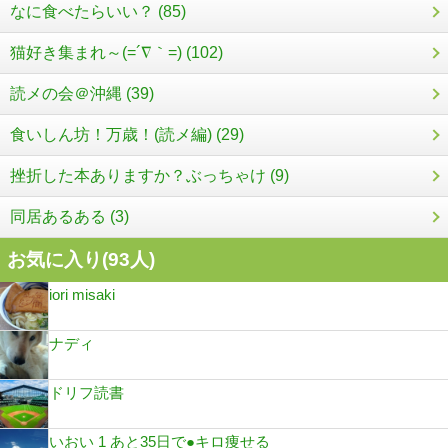
なに食べたらいい？ (85)
猫好き集まれ～(=´∇｀=) (102)
読メの会＠沖縄 (39)
食いしん坊！万歳！(読メ編) (29)
挫折した本ありますか？ぶっちゃけ (9)
同居あるある (3)
お気に入り(
93
人)
iori misaki
ナディ
ドリフ読書
いおい 1 あと35日で●キロ痩せる