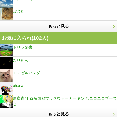
ぽよた
もっと見る
お気に入られ(
102
人)
ドリフ読書
だりあん
エンゼルパンダ
ohana
原寛貴/王道帝国@ブックウォーカーキング/ニコニコブース
ター
もっと見る