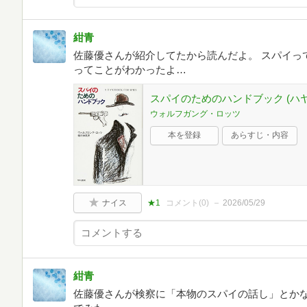
紺青
佐藤優さんが紹介してたから読んだよ。 スパイっ
ってことがわかったよ…
スパイのためのハンドブック (ハヤカ
ウォルフガング・ロッツ
本を登録
あらすじ・内容
ナイス
★1
コメント(
0
)
2026/05/29
紺青
佐藤優さんが検察に「本物のスパイの話し」とか