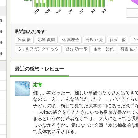
54955
7/19
7/22
7/25
7/28
7/31
8/3
8/6
冊
最近読んだ著者
冊
佐藤 優
池澤 夏樹
林 真理子
高坂 正堯
佐藤 優
ウ
冊
ウォルフガング ロッツ
國分 功一郎
角田 光代
有吉 佐
冊
最近の感想・レビュー
紺青
難しい本だったー。難しい単語もたくさん出てきて
なのに「え、こんな時代だった？」っていうくら
子どもの頃、横目で見てた大学の門にあった派手
ー 人物の紹介をするときにいつも身長が書かれて
きるというのは若者ならでは。 大人になっても没
じゃなかろうか… 気になった文章「愛は抽象的な
で具体的に示される」