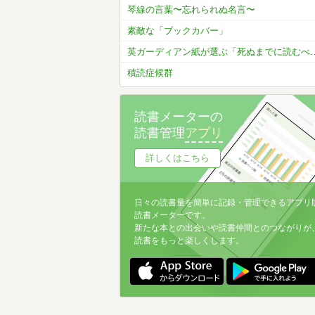
琴線の言葉〜忘れられぬ名言〜
素敵な「ブックカバー」
英ガーディアン紙が選ぶ「死ぬまでに読むべ
積読症候群
読書メーターの
読書管理
アプリ
詳しくはこちら
日々の読書量を簡単に記録・管理できるアプリ
読書メーターです。
新たな本との出会いや読書仲間とのつながりが
読書をもっと楽しくします。