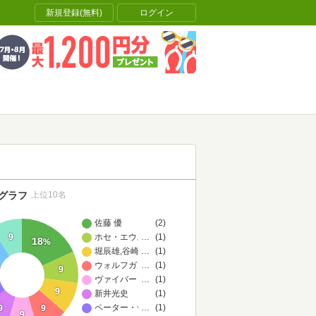
新規登録(無料)
ログイン
グラフ
上位10名
佐藤 優
(2)
ホセ・エウスタシオ・リベラ
…
(1)
9
18
%
堀辰雄,谷崎潤一郎,西崎憲,北園克衛,安部公房,マーク・ト
…
(1)
ウォルフガング ロッツ
…
(1)
9
ヴァイバー・クリガン=リード
…
(1)
9
新井光史
(1)
ペーター・ヴォールレーベン
…
(1)
9
9
9