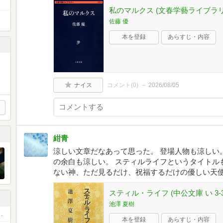
私のマルクス (文春学藝ライブラリ
佐藤 優
本を登録
あらすじ・内容
ナイス
コメント(
0
)
2026/08/05
紺青
涼しい文章だなあって思った。 登場人物も涼しい
の余白も涼しい。 スティルライフというタイトル
ない神、ただ見るだけ、祝福するだけの優しい天
スティル・ライフ (中公文庫 い 3-3
池澤 夏樹
書店を愛す人たちの倶楽部
本を登録
あらすじ・内容