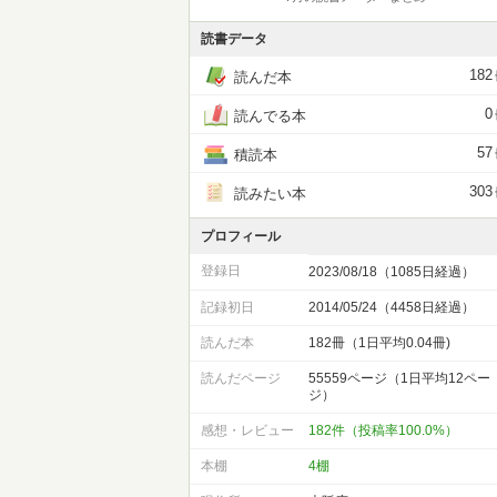
読書データ
182
読んだ本
0
読んでる本
57
積読本
303
読みたい本
プロフィール
登録日
2023/08/18（1085日経過）
記録初日
2014/05/24（4458日経過）
読んだ本
182冊（1日平均0.04冊)
読んだページ
55559ページ（1日平均12ペー
ジ）
感想・レビュー
182件（投稿率100.0%）
本棚
4棚