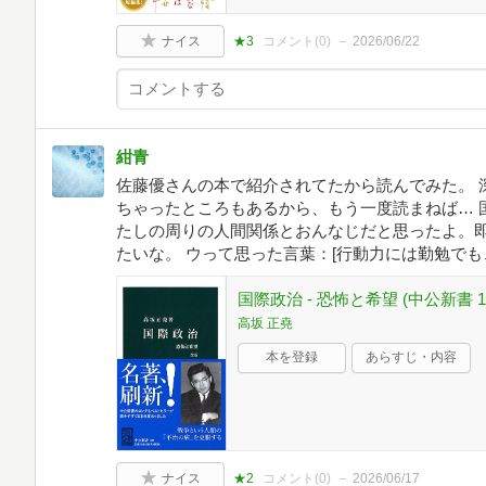
ナイス
★3
コメント(
0
)
2026/06/22
紺青
佐藤優さんの本で紹介されてたから読んでみた。 
ちゃったところもあるから、もう一度読まねば… 
たしの周りの人間関係とおんなじだと思ったよ。
たいな。 ウって思った言葉：[行動力には勤勉でも
国際政治 - 恐怖と希望 (中公新書 10
高坂 正堯
本を登録
あらすじ・内容
ナイス
★2
コメント(
0
)
2026/06/17