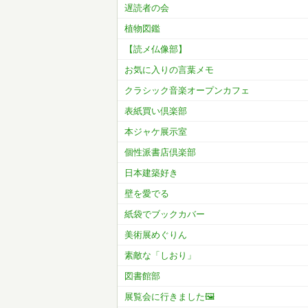
遅読者の会
植物図鑑
【読メ仏像部】
お気に入りの言葉メモ
クラシック音楽オープンカフェ
表紙買い倶楽部
本ジャケ展示室
個性派書店倶楽部
日本建築好き
壁を愛でる
紙袋でブックカバー
美術展めぐりん
素敵な「しおり」
図書館部
展覧会に行きました🖼