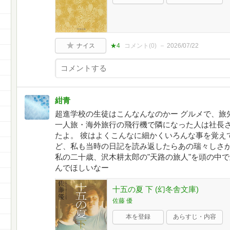
ナイス
★4
コメント(
0
)
2026/07/22
紺青
超進学校の生徒はこんなんなのかー グルメで、旅
一人旅・海外旅行の飛行機で隣になった人は社長
たよ。 彼はよくこんなに細かくいろんな事を覚え
ど、私も当時の日記を読み返したらあの瑞々しさが
私の二十歳、沢木耕太郎の"天路の旅人"を頭の中
んでほしいなー
十五の夏 下 (幻冬舎文庫)
佐藤 優
本を登録
あらすじ・内容