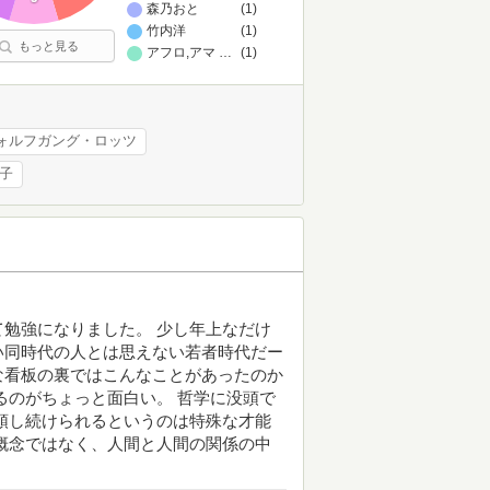
森乃おと
(1)
竹内洋
(1)
もっと見る
アフロ,アマナイメージズ
…
(1)
ォルフガング・ロッツ
和子
勉強になりました。 少し年上なだけ
い同時代の人とは思えない若者時代だー
な看板の裏ではこんなことがあったのか
るのがちょっと面白い。 哲学に没頭で
頭し続けられるというのは特殊な才能
概念ではなく、人間と人間の関係の中