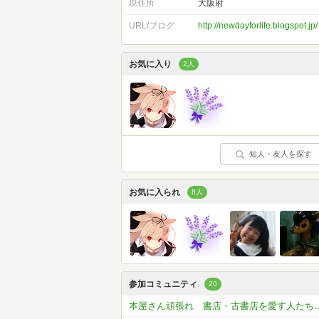
現住所
大阪府
URL/ブログ
http://newdayforlife.blogspot.jp/
お気に入り
2人
知人・友人を探す
お気に入られ
8人
参加コミュニティ
20
本屋さん頑張れ 書店・古