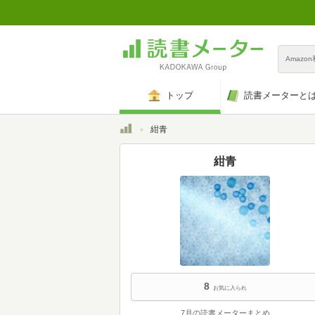
Amazo
トップ
読書メーターと
トップ
紺青
紺青
8
お気に入られ
7月の読書メーターまとめ