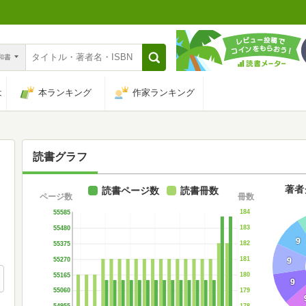
n和書
は
本ランキング
作家ランキング
読書グラフ
著者
読書ページ数
読書冊数
ページ数
冊数
184
55585
183
55480
9
182
55375
181
55270
9
180
55165
9
179
55060
178