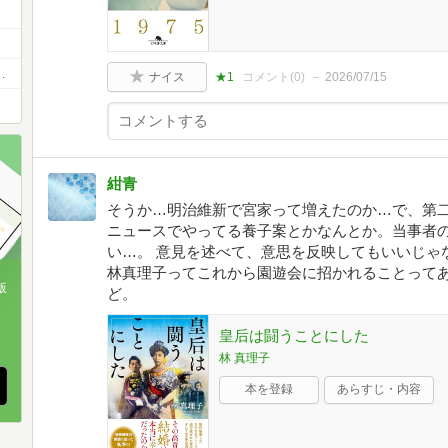
き」必読小説1000冊を読破しよう！
ナイス
★1
コメント(
0
)
2026/07/15
紺青
そうか…明治維新で宮家って増えたのか…で、第二
ニュースでやってる養子案とかなんとか。当事者
い…。 意見を述べて、意思を反映してもいいじゃ
林真理子ってこれから園遊会に招かれることって
版
ど。
、
皇后は闘うことにした
林 真理子
本を登録
あらすじ・内容