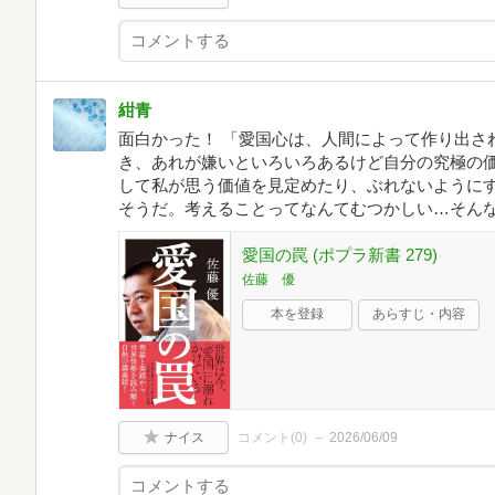
紺青
面白かった！ 「愛国心は、人間によって作り出さ
き、あれが嫌いといろいろあるけど自分の究極の価
して私が思う価値を見定めたり、ぶれないように
そうだ。考えることってなんてむつかしい…そん
愛国の罠 (ポプラ新書 279)
佐藤 優
本を登録
あらすじ・内容
ナイス
コメント(
0
)
2026/06/09